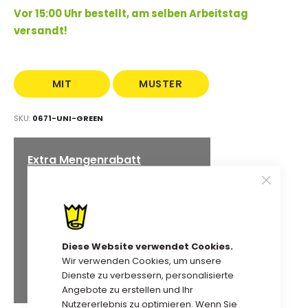
Vor 15:00 Uhr bestellt, am selben Arbeitstag
versandt!
MIT
MUSTER
AUFDRUCK
BESTELLEN
SKU
0671-UNI-GREEN
Extra Mengenrabatt
27,08 €
Kauf 2 für
jeweils und
spare
5
%
26,22 €
Kauf 5 für
jeweils und
spare
8
%
Diese Website verwendet Cookies.
Wir verwenden Cookies, um unsere
25,65 €
Kauf 10 für
jeweils und
Dienste zu verbessern, personalisierte
spare
10
%
Angebote zu erstellen und Ihr
Nutzererlebnis zu optimieren. Wenn Sie