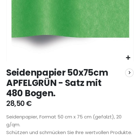
Zum
Seidenpapier 50x75cm
Anfang
der
APFELGRÜN - Satz mit
Bildgalerie
480 Bogen.
springen
28,50 €
Seidenpapier,
Format 50 cm x 75 cm (gefalzt), 20
g/qm.
Schützen und schmücken Sie Ihre wertvollen Produkte.