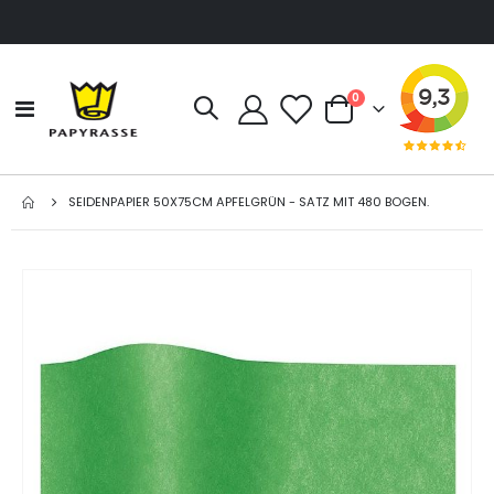
Artikel
0
Navigation
Cart
umschalten
SEIDENPAPIER 50X75CM APFELGRÜN - SATZ MIT 480 BOGEN.
Zum
Ende
der
Bildgalerie
springen