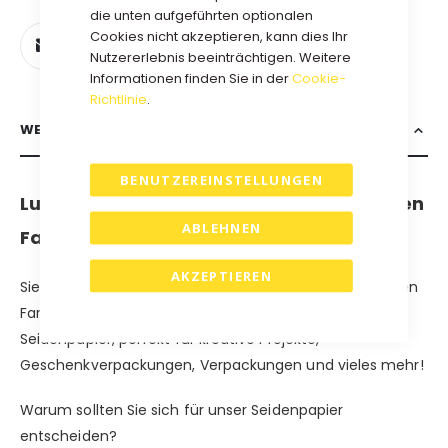
die unten aufgeführten optionalen
Cookies nicht akzeptieren, kann dies Ihr
Nutzererlebnis beeinträchtigen. Weitere
Informationen finden Sie in der
Cookie-
Richtlinie
.
WEITERE INFORMATIONEN
BENUTZEREINSTELLUNGEN
Luxuriöses Seidenpapier in verschiedenen
ABLEHNEN
Farben - direkt ab Lager lieferbar!
AKZEPTIEREN
Sie suchen hochwertiges Seidenpapier in verschiedenen
Farben? Bei uns finden Sie eine große Auswahl an
Seidenpapier, perfekt für kreative Projekte,
Geschenkverpackungen, Verpackungen und vieles mehr!
Warum sollten Sie sich für unser Seidenpapier
entscheiden?