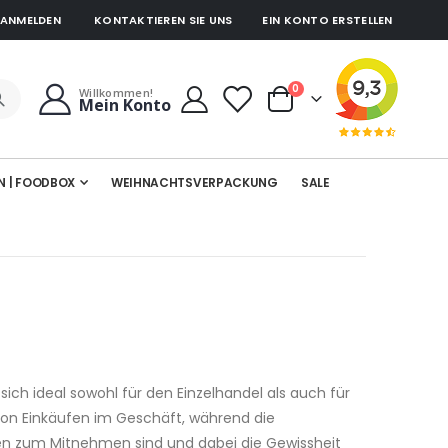
ANMELDEN
KONTAKTIEREN SIE UNS
EIN KONTO ERSTELLEN
Artikel
0
Willkommen!
Mein Konto
Cart
N | FOODBOX
WEIHNACHTSVERPACKUNG
SALE
ch ideal sowohl für den Einzelhandel als auch für
on Einkäufen im Geschäft, während die
en zum Mitnehmen sind und dabei die Gewissheit