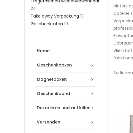
Tragetaschen wiederverwendbar
bieten, d
24
Caterer s
Take away Verpackung
13
Verpackun
Geschenktüten
10
professio
Einwegta
Gebrauch 
Vliesstof
Home
funktiona
Geschenkboxen
Sortieren
Magnetboxen
Geschenkband
Dekorieren und auffüllen
Versenden