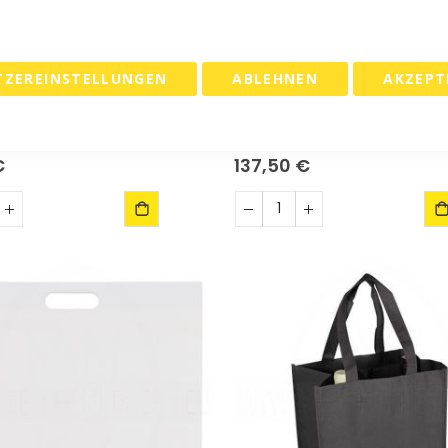
TZEREINSTELLUNGEN
ABLEHNEN
AKZEPT
taschen 42x35+2x3cm WEISS
Versandtaschen 42x35+2x3
t 250 Stück.
BRAUN- Satz mit 250 Stück.
€
137,50 €