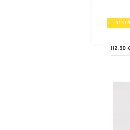
BENU
Versand
- Satz mi
112,50 