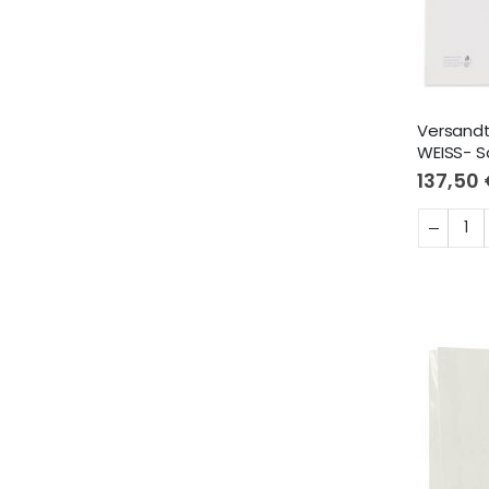
Versand
WEISS- S
137,50