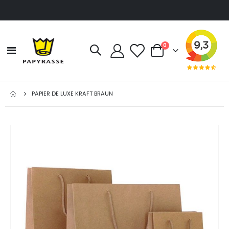
Artikel
0
Navigation
Cart
umschalten
PAPIER DE LUXE KRAFT BRAUN
Zum
Ende
der
Bildgalerie
springen