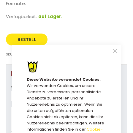
Formate.
Verfügbarkeit:
auf Lager.
BESTELL
DIREKT
SKU
12PDLKRBR
Produkt Optionen
Diese Website verwendet Cookies.
Wir verwenden Cookies, um unsere
Formaat (b x d x h)
Dienste zu verbessern, personalisierte
Angebote zu erstellen und Ihr
Nutzererlebnis zu optimieren. Wenn Sie
die unten aufgeführten optionalen
Haben Sie Fragen zu diesem
Cookies nicht akzeptieren, kann dies Ihr
Produkt?
Rufen Sie uns an: +31(0)73-5229800
Nutzererlebnis beeinträchtigen. Weitere
kundendienst@geschenkboxdirekt.de
Informationen finden Sie in der
Cookie-