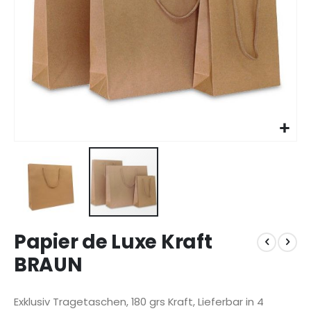
Zum
Papier de Luxe Kraft
Anfang
der
BRAUN
Bildgalerie
springen
Exklusiv Tragetaschen, 180 grs Kraft, Lieferbar in 4