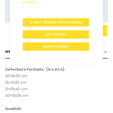
Richtlinie
.
Bitte wählen Sie zuerst alle Optionen für einen
Preisvorschlag.
BENUTZEREINSTELLUNGEN
IN DEN WARENKORB
ABLEHNEN
AKZEPTIEREN
WEITERE INFORMATIONEN
Lieferbare Formate: (b x d x h)
20+8x26 cm
25+11x33 cm
31+10x40 cm
40+10x35 cm
Qualität