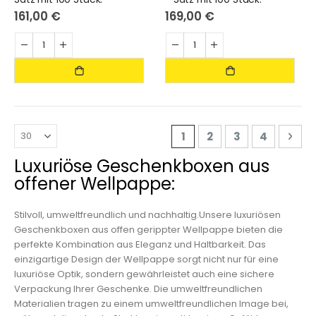
161,00 €
169,00 €
Seite
Sie lesen gerade die Sei
Seite
Seite
Seite
Seit
WEI
1
2
3
4
Luxuriöse Geschenkboxen aus
offener Wellpappe:
Stilvoll, umweltfreundlich und nachhaltig.Unsere luxuriösen
Geschenkboxen aus offen gerippter Wellpappe bieten die
perfekte Kombination aus Eleganz und Haltbarkeit. Das
einzigartige Design der Wellpappe sorgt nicht nur für eine
luxuriöse Optik, sondern gewährleistet auch eine sichere
Verpackung Ihrer Geschenke. Die umweltfreundlichen
Materialien tragen zu einem umweltfreundlichen Image bei,