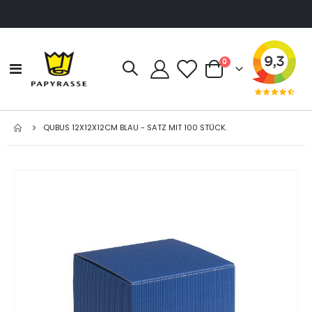
Artikel
0
Navigation
Cart
umschalten
QUBUS 12X12X12CM BLAU - SATZ MIT 100 STÜCK.
Zum
Ende
der
Bildgalerie
springen