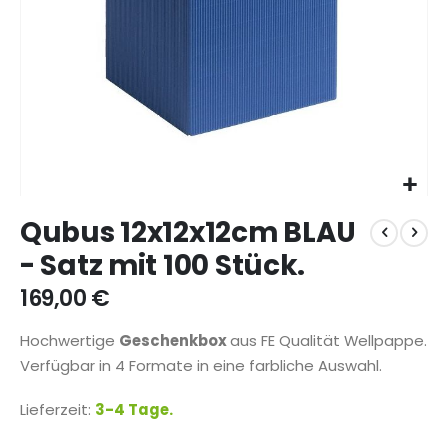
Zum
Qubus 12x12x12cm BLAU
Anfang
der
- Satz mit 100 Stück.
Bildgalerie
springen
169,00 €
Hochwertige
Geschenkbox
aus FE Qualität Wellpappe.
Verfügbar in 4 Formate in eine farbliche Auswahl.
Lieferzeit:
3-4 Tage.