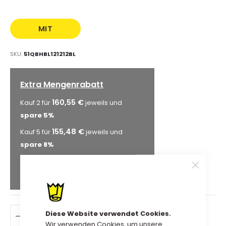
MIT
AUFDRUCK
SKU
51QBHBL121212BL
Extra Mengenrabatt
160,55 €
Kauf 2 für
jeweils und
spare
5
%
155,48 €
Kauf 5 für
jeweils und
spare
8
%
152,10 €
Kauf 10 für
jeweils und
spare
10
%
Diese Website verwendet Cookies.
IN DEN WARENKORB
Wir verwenden Cookies, um unsere