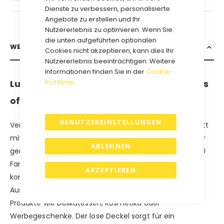
Dienste zu verbessern, personalisierte
Angebote zu erstellen und Ihr
Nutzererlebnis zu optimieren. Wenn Sie
die unten aufgeführten optionalen
WEITERE INFORMATIONEN
Cookies nicht akzeptieren, kann dies Ihr
Nutzererlebnis beeinträchtigen. Weitere
Informationen finden Sie in der
Cookie-
Richtlinie
.
Luxus-Geschenkboxen Modell Würfel aus
offener Wellpappe
BENUTZEREINSTELLUNGEN
Verleihen Sie Ihren Geschenken einen eleganten Auftritt
mit unserer Würfel Schachtel die aus strapazierfähiger
ABLEHNEN
gerippter offener Wellpappe besteht und in mehr als 10
Farben erhältlich ist. Dieser luxuriöse Geschenkkarton
AKZEPTIEREN
kombiniert eine robuste Struktur mit einem stilvollen
Aussehen und eignet sich perfekt für hochwertige
Produkte wie Delikatessen, Kosmetika oder
Werbegeschenke. Der lose Deckel sorgt für ein