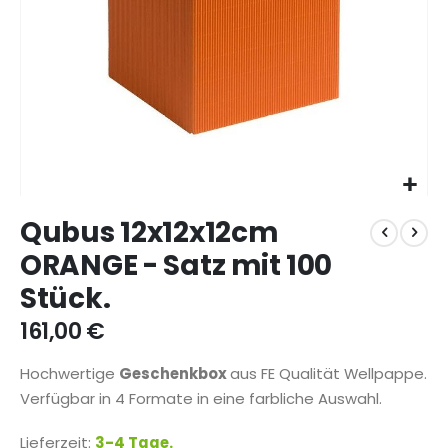
Zum
Qubus 12x12x12cm
Anfang
der
ORANGE - Satz mit 100
Bildgalerie
Stück.
springen
161,00 €
Hochwertige
Geschenkbox
aus FE Qualität Wellpappe.
Verfügbar in 4 Formate in eine farbliche Auswahl.
Lieferzeit:
3-4 Tage.