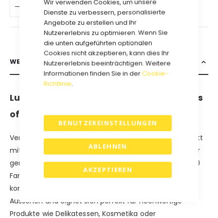
Wir verwenden Cookies, um unsere
IN DEN WARENKORB
Dienste zu verbessern, personalisierte
Angebote zu erstellen und Ihr
Nutzererlebnis zu optimieren. Wenn Sie
die unten aufgeführten optionalen
Cookies nicht akzeptieren, kann dies Ihr
WEITERE INFORMATIONEN
Nutzererlebnis beeinträchtigen. Weitere
Informationen finden Sie in der
Cookie-
Richtlinie
.
Luxus-Geschenkboxen Modell Würfel aus
offener Wellpappe
BENUTZEREINSTELLUNGEN
Verleihen Sie Ihren Geschenken einen eleganten Auftritt
ABLEHNEN
mit unserer Würfel Schachtel die aus strapazierfähiger
gerippter offener Wellpappe besteht und in mehr als 10
AKZEPTIEREN
Farben erhältlich ist. Dieser luxuriöse Geschenkkarton
kombiniert eine robuste Struktur mit einem stilvollen
Aussehen und eignet sich perfekt für hochwertige
Produkte wie Delikatessen, Kosmetika oder