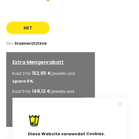
MIT
AUFDRUCK
SKU
51QBHM121212OR
Extra Mengenrabatt
152,95 €
Kauf 2 für
jeweils und
spare
5
%
148,12 €
Kauf 5 für
jeweils und
spare
8
%
144,90 €
Kauf 10 für
jeweils und
spare
10
%
Diese Website verwendet Cookies.