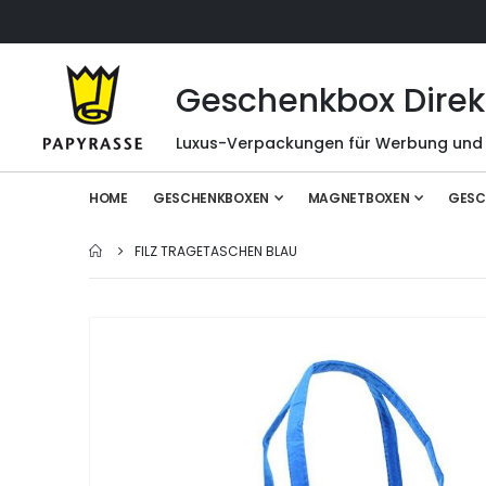
Geschenkbox Direk
Luxus-Verpackungen für Werbung und
HOME
GESCHENKBOXEN
MAGNETBOXEN
GESC
FILZ TRAGETASCHEN BLAU
Zum
Ende
der
Bildgalerie
springen