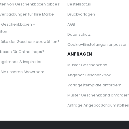
ten von Geschenkboxen gibt es?
Bestellstatus
 Verpackungen für Ihre Marke
Druckvorlagen
e Geschenkboxen –
AGB
iten
Datenschutz
röße der Geschenkbox wählen?
Cookie-Einstellungen anpassen
oxen für Onlineshops?
ANFRAGEN
gstrends & Inspiration
Muster Geschenkbox
 Sie unseren Showroom
Angebot Geschenkbox
Vorlage/template anfordern
Muster Geschenkband anforder
Anfrage Angebot Schaumstoffei