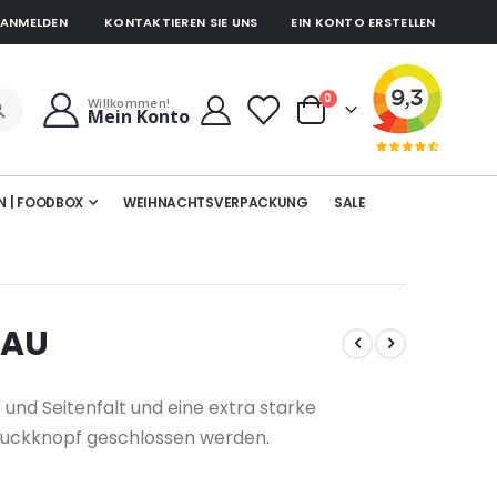
ANMELDEN
KONTAKTIEREN SIE UNS
EIN KONTO ERSTELLEN
Artikel
0
Willkommen!
Mein Konto
Cart
N | FOODBOX
WEIHNACHTSVERPACKUNG
SALE
LAU
und Seitenfalt und eine extra starke
ruckknopf geschlossen werden.