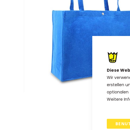
Diese Web
Wir verwen
erstellen u
optionalen 
Zum
Weitere Inf
Anfang
der
Bildgalerie
BENU
springen