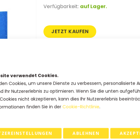
Verfügbarkeit:
auf Lager.
JETZT KAUFEN
SKU
12VTSHOPBLU
Produkt Optionen
site verwendet Cookies.
den Cookies, um unsere Dienste zu verbessern, personalisierte 
Formaat (b x d x h)
nd Ihr Nutzererlebnis zu optimieren. Wenn Sie die unten aufgefü
Cookies nicht akzeptieren, kann dies Ihr Nutzererlebnis beeinträ
ormationen finden Sie in der
Cookie-Richtlinie
.
Haben Sie Fragen zu diesem
Produkt?
Rufen Sie uns an: +31(0)73-5229800
kundendienst@geschenkboxdirekt.
TZEREINSTELLUNGEN
ABLEHNEN
AKZEPT
de