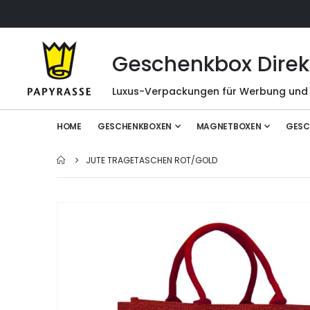
Geschenkbox Direk
Luxus-Verpackungen für Werbung und
HOME
GESCHENKBOXEN
MAGNETBOXEN
GESC
JUTE TRAGETASCHEN ROT/GOLD
Zum
Ende
der
Bildgalerie
springen