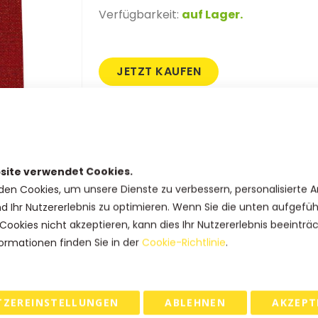
Verfügbarkeit:
auf Lager.
JETZT KAUFEN
SKU
11JUTE-R
Produkt Optionen
site verwendet Cookies.
den Cookies, um unsere Dienste zu verbessern, personalisierte 
Formaat (b x d x h)
nd Ihr Nutzererlebnis zu optimieren. Wenn Sie die unten aufgefü
Cookies nicht akzeptieren, kann dies Ihr Nutzererlebnis beeinträ
ormationen finden Sie in der
Cookie-Richtlinie
.
Haben Sie Fragen zu diesem
Produkt?
Rufen Sie uns an: +31(0)73-5229800
kundendienst@geschenkboxdirekt.
TZEREINSTELLUNGEN
ABLEHNEN
AKZEPT
de