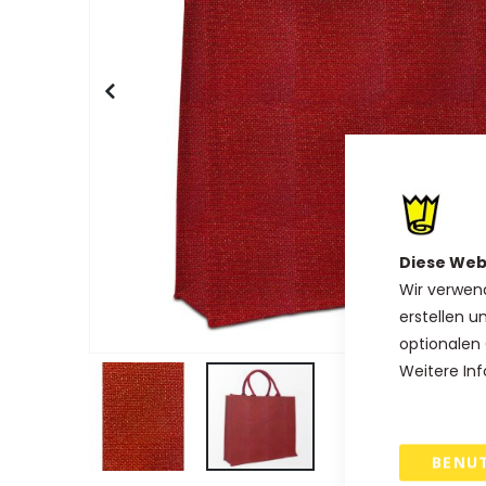
Diese Web
Wir verwen
erstellen u
optionalen 
Weitere Inf
BENU
Zum