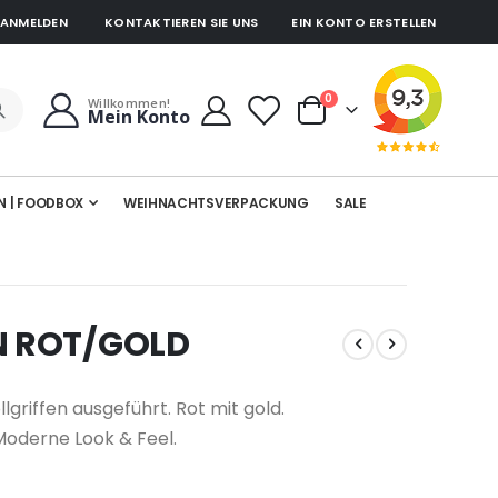
ANMELDEN
KONTAKTIEREN SIE UNS
EIN KONTO ERSTELLEN
Artikel
0
Willkommen!
Mein Konto
Cart
N | FOODBOX
WEIHNACHTSVERPACKUNG
SALE
N ROT/GOLD
riffen ausgeführt. Rot mit gold.
Moderne Look & Feel.