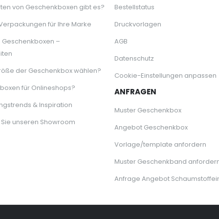
ten von Geschenkboxen gibt es?
Bestellstatus
 Verpackungen für Ihre Marke
Druckvorlagen
e Geschenkboxen –
AGB
iten
Datenschutz
röße der Geschenkbox wählen?
Cookie-Einstellungen anpassen
oxen für Onlineshops?
ANFRAGEN
gstrends & Inspiration
Muster Geschenkbox
 Sie unseren Showroom
Angebot Geschenkbox
Vorlage/template anfordern
Muster Geschenkband anforder
Anfrage Angebot Schaumstoffei