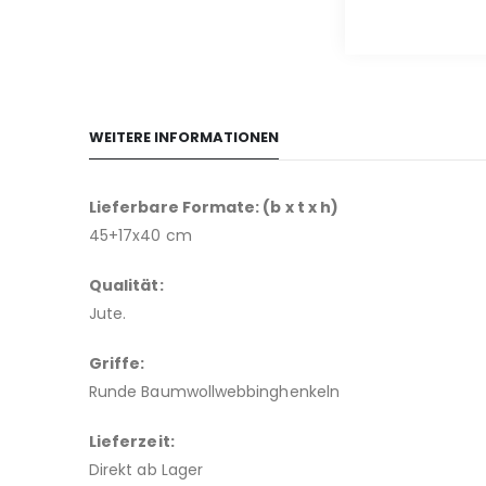
Anfang
der
Bildgalerie
springen
WEITERE INFORMATIONEN
Lieferbare Formate: (b x t x h)
45+17x40 cm
Qualität:
Jute.
Griffe:
Runde Baumwollwebbinghenkeln
Lieferzeit:
Direkt ab Lager