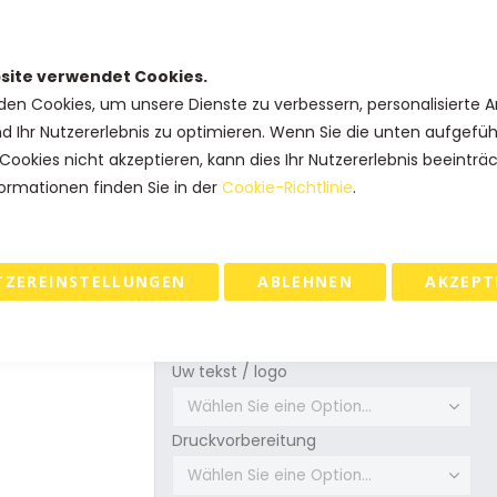
Minimale afname:
Leverbaar vanaf: 100 stuks.
site verwendet Cookies.
den Cookies, um unsere Dienste zu verbessern, personalisierte 
nd Ihr Nutzererlebnis zu optimieren. Wenn Sie die unten aufgefü
Cookies nicht akzeptieren, kann dies Ihr Nutzererlebnis beeinträ
SKU
12PT-NW-PAPIER
ormationen finden Sie in der
Cookie-Richtlinie
.
Produkt Optionen
TZEREINSTELLUNGEN
ABLEHNEN
AKZEPT
Formaat (b x d x h)
Uw tekst / logo
Druckvorbereitung