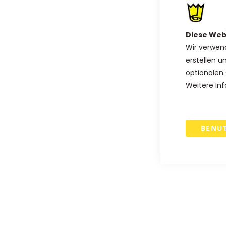
Anfang
der
Diese Web
Bildgalerie
Wir verwen
springen
erstellen u
optionalen 
Weitere Inf
BENU