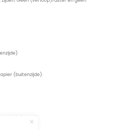
2 zijden. Geen (verloop)raster en geen
tenzijde)
apier (buitenzijde).
g PDF-drukproef.