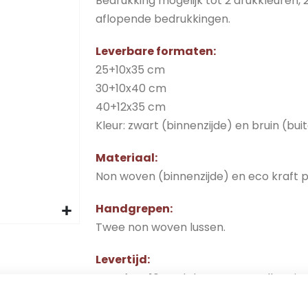
Bedrukking mogelijk tot 2 drukkleuren, 
aflopende bedrukkingen.
Leverbare formaten:
25+10x35 cm
30+10x40 cm
40+12x35 cm
Kleur: zwart (binnenzijde) en bruin (bui
Materiaal:
Non woven (binnenzijde) en eco kraft p
Handgrepen:
Twee non woven lussen.
Levertijd:
Vanaf ca. 10 werkdagen na goedkeurin