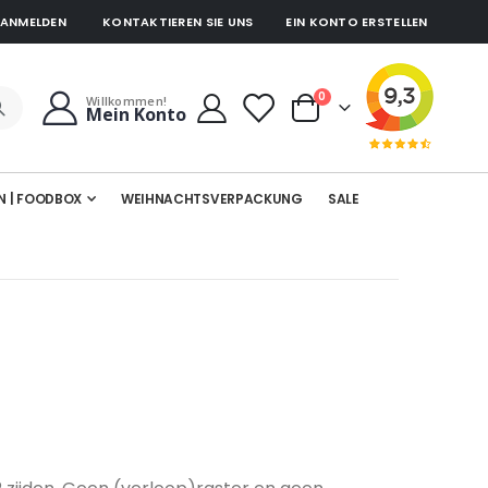
ANMELDEN
KONTAKTIEREN SIE UNS
EIN KONTO ERSTELLEN
Artikel
0
Willkommen!
Mein Konto
Cart
N | FOODBOX
WEIHNACHTSVERPACKUNG
SALE
.