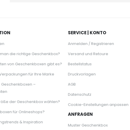
TION
SERVICE | KONTO
en
Anmelden / Registrieren
 man die richtige Geschenkbox?
Versand und Retoure
ten von Geschenkboxen gibt es?
Bestellstatus
 Verpackungen für Ihre Marke
Druckvorlagen
e Geschenkboxen –
AGB
iten
Datenschutz
röße der Geschenkbox wählen?
Cookie-Einstellungen anpassen
oxen für Onlineshops?
ANFRAGEN
gstrends & Inspiration
Muster Geschenkbox