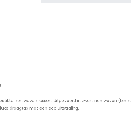
!
tikte non woven lussen. Uitgevoerd in zwart non woven (binnenz
uxe draagtas met een eco uitstraling
.