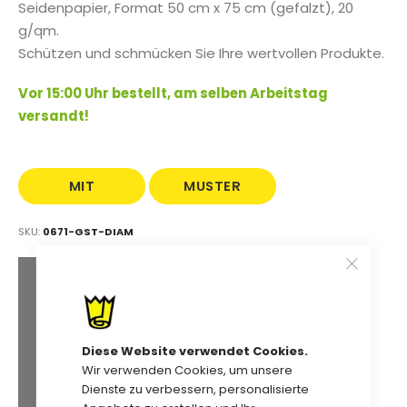
Seidenpapier,
Format 50 cm x 75 cm (gefalzt), 20
g/qm.
Schützen und schmücken Sie Ihre wertvollen Produkte.
Vor 15:00 Uhr bestellt, am selben Arbeitstag
versandt!
MIT
MUSTER
AUFDRUCK
BESTELLEN
SKU
0671-GST-DIAM
Extra Mengenrabatt
30,88 €
Kauf 2 für
jeweils und
spare
5
%
Diese Website verwendet Cookies.
Wir verwenden Cookies, um unsere
29,90 €
Kauf 5 für
jeweils und
Dienste zu verbessern, personalisierte
spare
8
%