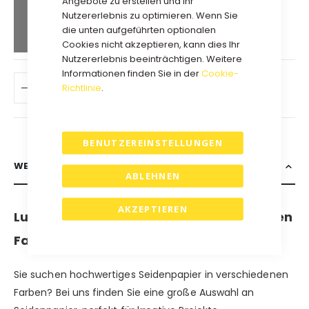
Angebote zu erstellen und Ihr
29,25 €
Kauf 10 für
jeweils und
Nutzererlebnis zu optimieren. Wenn Sie
die unten aufgeführten optionalen
spare
10
%
Cookies nicht akzeptieren, kann dies Ihr
Nutzererlebnis beeinträchtigen. Weitere
Informationen finden Sie in der
Cookie-
Richtlinie
.
IN DEN WARENKORB
BENUTZEREINSTELLUNGEN
WEITERE INFORMATIONEN
ABLEHNEN
AKZEPTIEREN
Luxuriöses Seidenpapier in verschiedenen
Farben - direkt ab Lager lieferbar!
Sie suchen hochwertiges Seidenpapier in verschiedenen
Farben? Bei uns finden Sie eine große Auswahl an