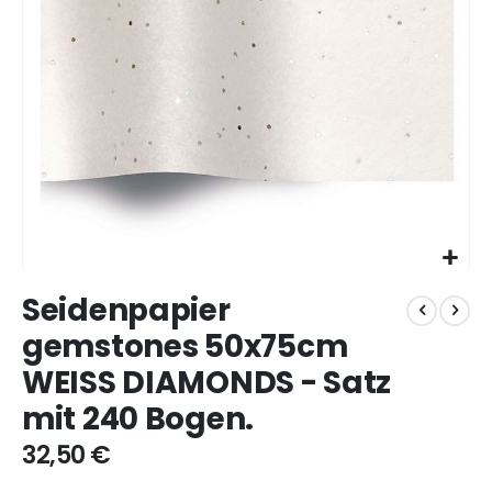
Zum
Seidenpapier
Anfang
der
gemstones 50x75cm
Bildgalerie
WEISS DIAMONDS - Satz
springen
mit 240 Bogen.
32,50 €