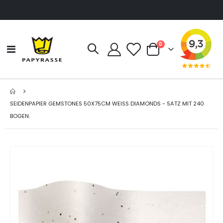
Artikel
0
Navigation
Cart
umschalten
SEIDENPAPIER GEMSTONES 50X75CM WEISS DIAMONDS - SATZ MIT 240
BOGEN.
Zum
Ende
der
Bildgalerie
springen