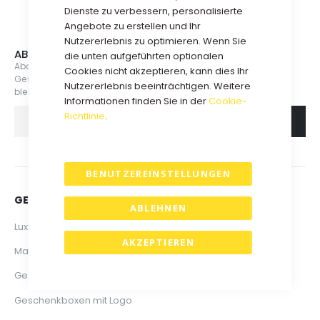
Dienste zu verbessern, personalisierte
Angebote zu erstellen und Ihr
Nutzererlebnis zu optimieren. Wenn Sie
ABONNIEREN SIE UNSEREN NEWSLETTER
die unten aufgeführten optionalen
Abonnieren Sie jetzt unsere Mailingliste, um über neue
Cookies nicht akzeptieren, kann dies Ihr
Geschenkboxen, Veranstaltungen und Aktionen informiert zu
Nutzererlebnis beeinträchtigen. Weitere
bleiben.
Informationen finden Sie in der
Cookie-
Richtlinie
.
ABONNIEREN
BENUTZEREINSTELLUNGEN
GESCHENKBOXEN & VERPACKUNGEN
ABLEHNEN
Luxus Geschenkboxen
AKZEPTIEREN
Magnetboxen
Geschenkboxen
Geschenkboxen mit Logo