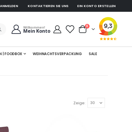
ANMELDEN
KONTAKTIEREN SIE UNS
EIN KONTO ERSTELLEN
Artikel
0
Willkommen!
Mein Konto
Cart
N | FOODBOX
WEIHNACHTSVERPACKUNG
SALE
Zeige