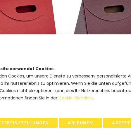
site verwendet Cookies.
 21x14x15cm ROT - Satz mit 35
Triangel 21x14x15cm BORDEAU
den Cookies, um unsere Dienste zu verbessern, personalisierte 
mit 35 Stück.
nd Ihr Nutzererlebnis zu optimieren. Wenn Sie die unten aufgefü
€
95,00 €
Cookies nicht akzeptieren, kann dies Ihr Nutzererlebnis beeinträ
ormationen finden Sie in der
Cookie-Richtlinie
.
TZEREINSTELLUNGEN
ABLEHNEN
AKZEPT