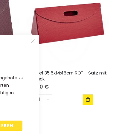
X - Satz
Triangel 35,5x14x15cm ROT - Satz mit
Angebote zu
35 Stück.
hrten
102,50 €
chtigen.
IEREN