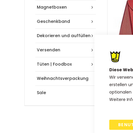
Magnetboxen
Geschenkband
Dekorieren und auffüllen
Versenden
Tüten | Foodbox
Diese Web
Triangel
Wir verwen
Stück.
Weihnachtsverpackung
erstellen u
95,00 
optionalen 
Sale
Weitere Inf
BENU