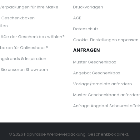
 Verpackungen für Ihre Marke
Druckvorlagen
e Geschenkboxen –
AGB
iten
Datenschutz
röße der Geschenkbox wählen?
Cookie-Einstellungen anpassen
oxen für Onlineshops?
ANFRAGEN
gstrends & Inspiration
Muster Geschenkbox
 Sie unseren Showroom
Angebot Geschenkbox
Vorlage/template anfordern
Muster Geschenkband anforder
Anfrage Angebot Schaumstoffei
© 2026 Papyrasse Werbeverpackung. Geschenkbox direkt.