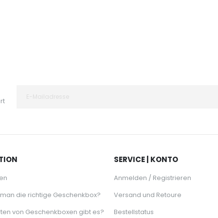
rt
TION
SERVICE | KONTO
en
Anmelden / Registrieren
 man die richtige Geschenkbox?
Versand und Retoure
ten von Geschenkboxen gibt es?
Bestellstatus