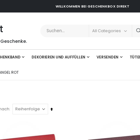
WILLKOMMEN BEI GESCHENKBOX DIREKT
t
 Geschenke.
HENKBAND
DEKORIEREN UND AUFFÜLLEN
VERSENDEN
TÜTE
ANGEL ROT
Absteigend
 nach
sortieren