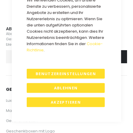
Dienste zu verbessern, personalisierte
Angebote zu erstellen und Ihr
Nutzererlebnis zu optimieren. Wenn Sie
die unten aufgeführten optionalen
ABONNIEREN SIE UNSEREN NEWSLETTER
Cookies nicht akzeptieren, kann dies Ihr
Abonnieren Sie jetzt unsere Mailingliste, um über neue
Nutzererlebnis beeinträchtigen. Weitere
Geschenkboxen, Veranstaltungen und Aktionen informiert zu
Informationen finden Sie in der
Cookie-
bleiben.
Richtlinie
.
ABONNIEREN
BENUTZEREINSTELLUNGEN
ABLEHNEN
GESCHENKBOXEN & VERPACKUNGEN
Luxus Geschenkboxen
AKZEPTIEREN
Magnetboxen
Geschenkboxen
Geschenkboxen mit Logo