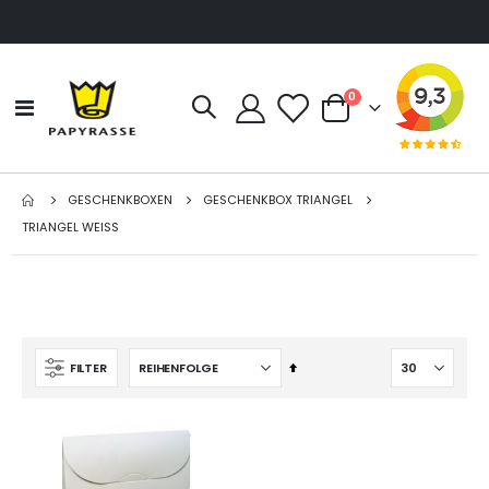
Artikel
0
Navigation
Cart
umschalten
GESCHENKBOXEN
GESCHENKBOX TRIANGEL
TRIANGEL WEISS
Absteigend
FILTER
sortieren