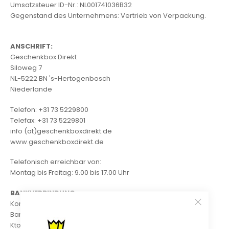
Umsatzsteuer ID-Nr.: NL001741036B32
Gegenstand des Unternehmens: Vertrieb von Verpackung.
ANSCHRIFT:
Geschenkbox Direkt
Siloweg 7
NL-5222 BN 's-Hertogenbosch
Niederlande
Telefon: +31 73 5229800
Telefax: +31 73 5229801
info (at)geschenkboxdirekt.de
www.geschenkboxdirekt.de
Telefonisch erreichbar von:
Montag bis Freitag: 9.00 bis 17.00 Uhr
BANKVERBINDUNG
Kontoinhaber: Papyrasse Promotionele Verpakkingen
Bank: ING Bank 's-Hertogenbosch
Kto Nr.