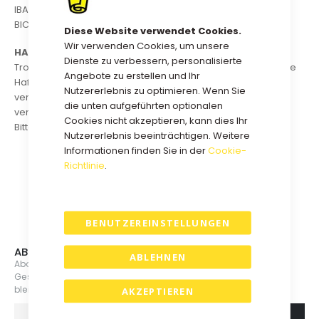
IBAN : NL58 INGB 0682 0969 62
BIC : ING BNL 2A
Diese Website verwendet Cookies.
Wir verwenden Cookies, um unsere
HAFTUNGSHINWEIS
:
Dienste zu verbessern, personalisierte
Trotz sorgfältiger inhaltlicher Kontrolle übernehmen wir keine
Angebote zu erstellen und Ihr
Haftung für die Inhalte externer Links. Für den Inhalt der
Nutzererlebnis zu optimieren. Wenn Sie
verlinkten Seiten sind ausschließlich deren Betreiber
die unten aufgeführten optionalen
verantwortlich.
Cookies nicht akzeptieren, kann dies Ihr
Bitte beachten Sie auch unsere Datenschutzerklärung.
Nutzererlebnis beeinträchtigen. Weitere
Informationen finden Sie in der
Cookie-
Richtlinie
.
BENUTZEREINSTELLUNGEN
ABONNIEREN SIE UNSEREN NEWSLETTER
ABLEHNEN
Abonnieren Sie jetzt unsere Mailingliste, um über neue
Geschenkboxen, Veranstaltungen und Aktionen informiert zu
bleiben.
AKZEPTIEREN
ABONNIEREN