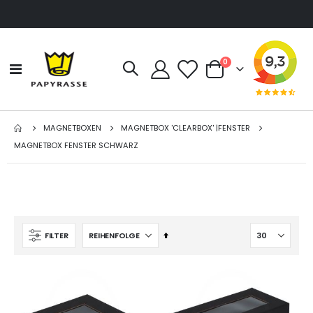
Artikel
0
Navigation
Cart
umschalten
MAGNETBOXEN
MAGNETBOX 'CLEARBOX' |FENSTER
MAGNETBOX FENSTER SCHWARZ
Absteigend
FILTER
sortieren