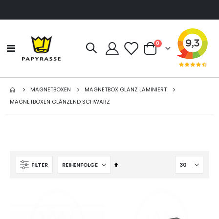
Artikel
0
Navigation
Cart
umschalten
MAGNETBOXEN
MAGNETBOX GLANZ LAMINIERT
MAGNETBOXEN GLÄNZEND SCHWARZ
Absteigend
FILTER
sortieren