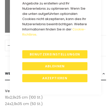
Angebote zu erstellen und Ihr
72,68 €
Kauf 5 für
jeweils und
Nutzererlebnis zu optimieren. Wenn Sie
spare
8
%
die unten aufgeführten optionalen
71,10 €
Kauf 10 für
jeweils und
Cookies nicht akzeptieren, kann dies Ihr
Nutzererlebnis beeinträchtigen. Weitere
spare
10
%
Informationen finden Sie in der
Cookie-
Richtlinie
.
IN DEN WARENKORB
BENUTZEREINSTELLUNGEN
ABLEHNEN
WEITERE INFORMATIONEN
AKZEPTIEREN
Verfügbare Größe:
16x2,9x25 cm (100 St.)
24x2,9x35 cm (50 St.)