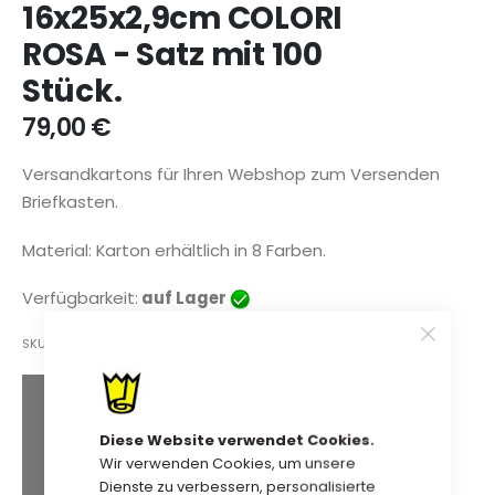
16x25x2,9cm COLORI
springen
ROSA - Satz mit 100
Stück.
79,00 €
Versandkartons für Ihren Webshop zum Versenden
Briefkasten.
Material: Karton erhältlich in 8 Farben.
Verfügbarkeit:
auf Lager
SKU
12VDBB162503FUCH
Extra Mengenrabatt
Diese Website verwendet Cookies.
75,05 €
Kauf 2 für
jeweils und
Wir verwenden Cookies, um unsere
spare
5
%
Dienste zu verbessern, personalisierte