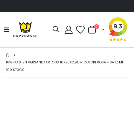
Artikel
0
Navigation
Cart
umschalten
BRIEFKASTEN VERSANDKARTONS 16X25X2,9CM COLORI ROSA - SATZ MIT
100 STÜCK.
Zum
Ende
der
Bildgalerie
springen