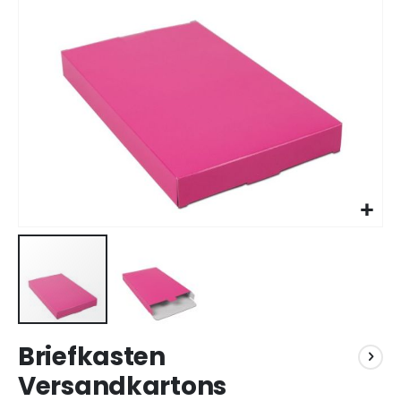
Zum
Briefkasten
Anfang
der
Versandkartons
Bildgalerie