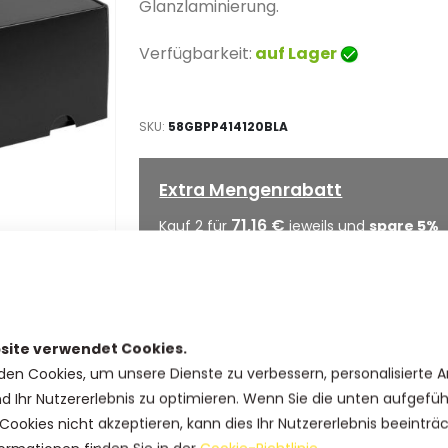
Glanzlaminierung.
Verfügbarkeit:
auf Lager
SKU
58GBPP414120BLA
Extra Mengenrabatt
71,16 €
Kauf 2 für
jeweils und
spare
5
%
68,91 €
Kauf 5 für
jeweils und
spare
8
%
67,41 €
Kauf 10 für
jeweils und
spare
10
site verwendet Cookies.
den Cookies, um unsere Dienste zu verbessern, personalisierte 
IN DEN WARENKORB
nd Ihr Nutzererlebnis zu optimieren. Wenn Sie die unten aufgefü
Cookies nicht akzeptieren, kann dies Ihr Nutzererlebnis beeinträ