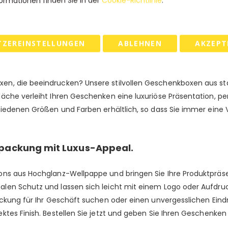
ormationen finden Sie in der
Cookie-Richtlinie
.
 & RETOURE
TZEREINSTELLUNGEN
ABLEHNEN
AKZEPT
aus stabiler Wellpappe.
n, die beeindrucken? Unsere stilvollen Geschenkboxen aus sta
äche verleiht Ihren Geschenken eine luxuriöse Präsentation, pe
hiedenen Größen und Farben erhältlich, so dass Sie immer eine 
packung mit Luxus-Appeal.
ons aus Hochglanz-Wellpappe und bringen Sie Ihre Produktpräs
en Schutz und lassen sich leicht mit einem Logo oder Aufdruck
ackung für Ihr Geschäft suchen oder einen unvergesslichen Eind
tes Finish. Bestellen Sie jetzt und geben Sie Ihren Geschenken 