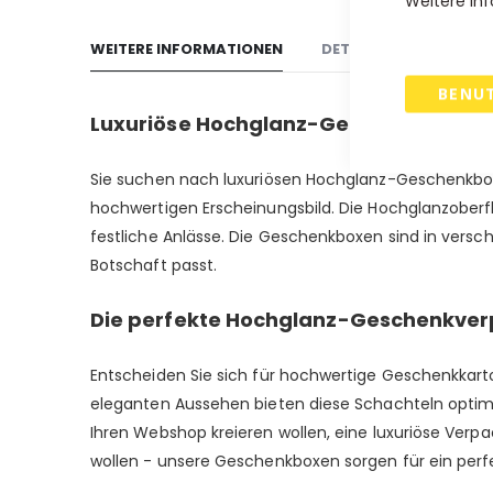
Weitere Inf
Anfang
WEITERE INFORMATIONEN
DETAILS
VERSAND
der
Bildgalerie
BENU
springen
Luxuriöse Hochglanz-Geschenkboxen 
Sie suchen nach luxuriösen Hochglanz-Geschenkboxe
hochwertigen Erscheinungsbild. Die Hochglanzoberfl
festliche Anlässe. Die Geschenkboxen sind in versc
Botschaft passt.
Die perfekte Hochglanz-Geschenkver
Entscheiden Sie sich für hochwertige Geschenkkart
eleganten Aussehen bieten diese Schachteln optimal
Ihren Webshop kreieren wollen, eine luxuriöse Verp
wollen - unsere Geschenkboxen sorgen für ein perfek