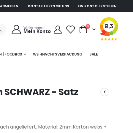
ANMELDEN
KONTAKTIEREN SIE UNS
EIN KONTO ERSTELLEN
Artikel
0
Willkommen!
Mein Konto
Cart
N | FOODBOX
WEIHNACHTSVERPACKUNG
SALE
m SCHWARZ - Satz
ach angeliefert. Material: 2mm Karton weiss +