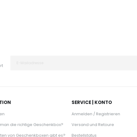
64,95 €
rt
TION
SERVICE | KONTO
en
Anmelden / Registrieren
 man die richtige Geschenkbox?
Versand und Retoure
ten von Geschenkboxen gibt es?
Bestellstatus