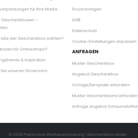
 Verpackungen für Ihre Marke
Druckvorlagen
e Geschenkboxen –
AGB
iten
Datenschutz
röße der Geschenkbox wählen?
Cookie-Einstellungen anpassen
oxen für Onlineshops?
ANFRAGEN
gstrends & Inspiration
Muster Geschenkbox
 Sie unseren Showroom
Angebot Geschenkbox
Vorlage/template anfordern
Muster Geschenkband anforder
Anfrage Angebot Schaumstoffei
© 2026 Papyrasse Werbeverpackung. Geschenkbox direkt.