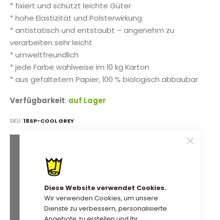
* fixiert und schützt leichte Güter
* hohe Elastizität und Polsterwirkung
* antistatisch und entstaubt – angenehm zu
verarbeiten sehr leicht
* umweltfreundlich
* jede Farbe wahlweise im 10 kg Karton
* aus gefaltetem Papier, 100 % biologisch abbaubar
Verfügbarkeit
:
auf Lager
SKU
18SP-COOL GREY
Extra Mengenrabatt
80,28 €
Kauf 2 für
jeweils und
spare
5
%
Diese Website verwendet Cookies.
77,74 €
Kauf 5 für
jeweils und
Wir verwenden Cookies, um unsere
Dienste zu verbessern, personalisierte
spare
8
%
Angebote zu erstellen und Ihr