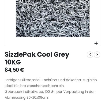
Zum
SizzlePak Cool Grey
Anfang
der
10KG
Bildgalerie
springen
84,50 €
Farbiges Füllmaterial - schützt und dekoriert zugleich.
Ideal für Ihre Geschenkschachteln.
Gebrauch indikativ: ca. 100 Gr. per Verpackung in der
Abmessung 30x20x09cm,