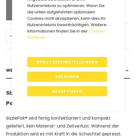
76,05 €
Kauf 10 für
jeweils und
Nutzererlebnis zu optimieren. Wenn Sie
spare
10
%
die unten aufgeführten optionalen
Cookies nicht akzeptieren, kann dies Ihr
Nutzererlebnis beeinträchtigen. Weitere
Informationen finden Sie in der
Cookie-
IN DEN WARENKORB
Richtlinie
.
BENUTZEREINSTELLUNGEN
WEITERE INFORMATIONEN
ABLEHNEN
AKZEPTIEREN
SizzlePak - Luxuriöses und haltbares
Polstermaterial für Ihre Geschenke.
SizzlePak® wird fertig konfektioniert und kompakt
geliefert, kein Material- und Zeitverlust. Während der
Produktion wird es mit Kraft in die Schachtel gepresst.