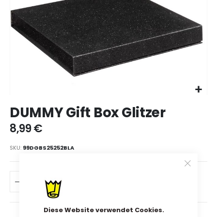
Zum
DUMMY Gift Box Glitzer
Anfang
der
8,99 €
Bildgalerie
springen
SKU
99DGBS25252BLA
IN DEN WARENKORB
Diese Website verwendet Cookies.