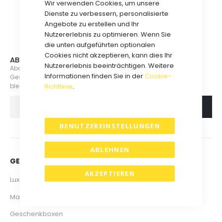
Wir verwenden Cookies, um unsere
Dienste zu verbessern, personalisierte
Angebote zu erstellen und Ihr
Nutzererlebnis zu optimieren. Wenn Sie
die unten aufgeführten optionalen
Cookies nicht akzeptieren, kann dies Ihr
ABONNIEREN SIE UNSEREN NEWSLETTER
Nutzererlebnis beeinträchtigen. Weitere
Abonnieren Sie jetzt unsere Mailingliste, um über neue
Informationen finden Sie in der
Cookie-
Geschenkboxen, Veranstaltungen und Aktionen informiert zu
Richtlinie
.
bleiben.
ABONNIEREN
BENUTZEREINSTELLUNGEN
ABLEHNEN
GESCHENKBOXEN & VERPACKUNGEN
AKZEPTIEREN
Luxus Geschenkboxen
Magnetboxen
Geschenkboxen