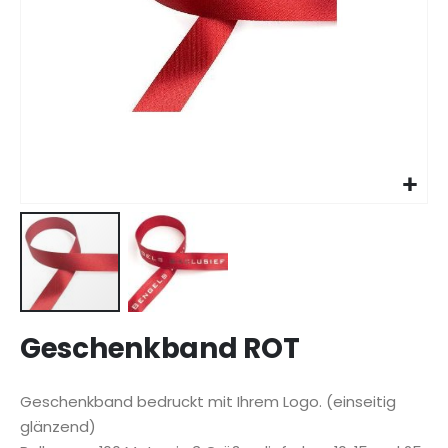
Zum
Geschenkband ROT
Anfang
der
Bildgalerie
Geschenkband bedruckt mit Ihrem Logo. (einseitig
springen
glänzend)