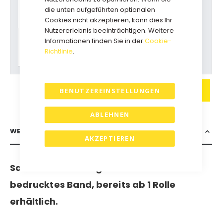
Produkt?
die unten aufgeführten optionalen
Rufen Sie uns an: +31(0)73-5229800
Cookies nicht akzeptieren, kann dies Ihr
kundendienst@geschenkboxdirekt.de
Nutzererlebnis beeinträchtigen. Weitere
Informationen finden Sie in der
Cookie-
Bitte wählen Sie zuerst alle Optionen für einen
Richtlinie
.
Preisvorschlag.
IN DEN WARENKORB
BENUTZEREINSTELLUNGEN
ABLEHNEN
WEITERE INFORMATIONEN
AKZEPTIEREN
Satinband Cut-Edge - Luxuriöses
bedrucktes Band, bereits ab 1 Rolle
erhältlich.