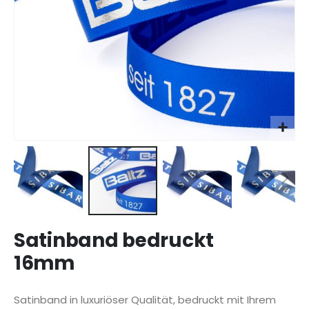
Zum
Satinband bedruckt
Anfang
der
16mm
Bildgalerie
springen
Satinband in luxuriöser Qualität, bedruckt mit Ihrem