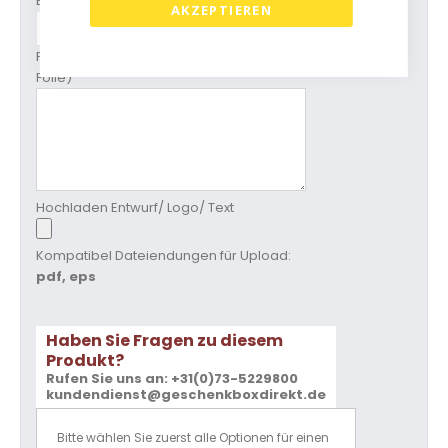
Extra Bearbeitung
AKZEPTIEREN
PMS Druckfarbe (nicht bei Gold/silber
Folie)
Hochladen Entwurf/ Logo/ Text
Kompatibel Dateiendungen für Upload:
pdf, eps
Haben Sie Fragen zu diesem
Produkt?
Rufen Sie uns an: +31(0)73-5229800
kundendienst@geschenkboxdirekt.de
Bitte wählen Sie zuerst alle Optionen für einen