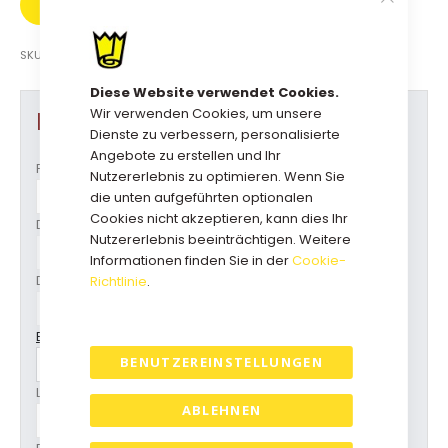
FARBEN
DIREKT
ANFRAGEN
SATIN
SKU
21LB-SFS-16
Diese Website verwendet Cookies.
Wir verwenden Cookies, um unsere
Produkt Optionen
Dienste zu verbessern, personalisierte
Angebote zu erstellen und Ihr
Format
Nutzererlebnis zu optimieren. Wenn Sie
die unten aufgeführten optionalen
Cookies nicht akzeptieren, kann dies Ihr
Druckfarbe
Nutzererlebnis beeinträchtigen. Weitere
Informationen finden Sie in der
Cookie-
Druckvorbereitung
Richtlinie
.
Bandfarbe (siehe Soft-Satin-Farbkarte)
BENUTZEREINSTELLUNGEN
Luxuriöse Satinbandqualität
ABLEHNEN