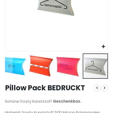
Zum
Pillow Pack BEDRUCKT
Anfang
der
Bildgalerie
Schöne frosty Kunststoff
Geschenkbox.
springen
Material: frosty Kunststoff 500 Micron Polypropylen.