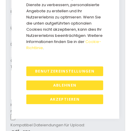
Dienste zu verbessern, personalisierte
Angebote zu erstellen und Ihr
Ihr Text/Logo
Nutzererlebnis zu optimieren. Wenn Sie
die unten aufgeführten optionalen
Lieferzeit
Cookies nicht akzeptieren, kann dies Ihr
Nutzererlebnis beeinträchtigen. Weitere
Informationen finden Sie in der
Cookie-
Druckvorbereitung
Richtlinie
.
Gewünschte (PMS) Druckfarbe + Position
Text/Logo
BENUTZEREINSTELLUNGEN
ABLEHNEN
AKZEPTIEREN
Hochladen Entwurf/Logo (ist auch
nachträglich möglich)
Kompatibel Dateiendungen für Upload: