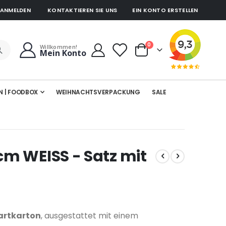
ANMELDEN
KONTAKTIEREN SIE UNS
EIN KONTO ERSTELLEN
Artikel
0
Willkommen!
Mein Konto
Cart
N | FOODBOX
WEIHNACHTSVERPACKUNG
SALE
m WEISS - Satz mit
artkarton
, ausgestattet mit einem