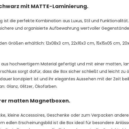
Schwarz mit MATTE-Laminierung.
st die perfekte Kombination aus Luxus, Stil und Funktionalität. 
 sichere und organisierte Aufbewahrung wertvoller Gegenstände.
den Größen erhältlich: 12x08x3 cm, 22x16x3 cm, 15x15x05 cm, 20
 aus hochwertigem Material gefertigt und mit einer matten, la
chluss sorgt dafür, dass die Box sicher schließt und leicht zu ö
uer konzipiert ist und ihr elegantes Aussehen mit der Zeit bei
an:
Glanz
,
Glitzer,
Ökofarben.
serer matten Magnetboxen.
, kleine Accessoires, Geschenke oder zum Verpacken anderer 
rem edlen Erscheinungsbild ist die Box ideal für besondere Anlä