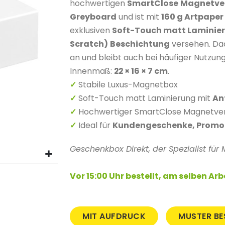
hochwertigen
SmartClose
Magnetve
Greyboard
und ist mit
160 g Artpaper
exklusiven
Soft-Touch matt Laminier
Scratch)
Beschichtung
versehen. Dad
an und bleibt auch bei häufiger Nutzun
Innenmaß:
22 × 16 × 7 cm
.
Stabile Luxus-Magnetbox
✓
Soft-Touch matt Laminierung mit
An
✓
Hochwertiger SmartClose Magnetver
✓
Ideal für
Kundengeschenke, Promot
✓
Geschenkbox Direkt, der Spezialist fü
Vor 15:00 Uhr bestellt, am selben Ar
MIT AUFDRUCK
MUSTER BE