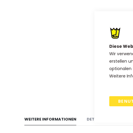
Anfang
der
Bildgalerie
springen
Diese Web
Wir verwen
erstellen u
optionalen 
Weitere Inf
BENU
WEITERE INFORMATIONEN
DETAILS
VERSAND