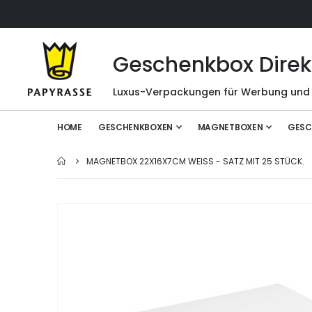
Geschenkbox Direk
Luxus-Verpackungen für Werbung und
HOME
GESCHENKBOXEN
MAGNETBOXEN
GESC
MAGNETBOX 22X16X7CM WEISS - SATZ MIT 25 STÜCK.
Zum
Ende
der
Bildgalerie
springen