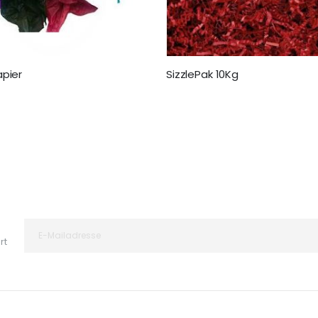
pier
SizzlePak 10Kg
64,95 €
rt