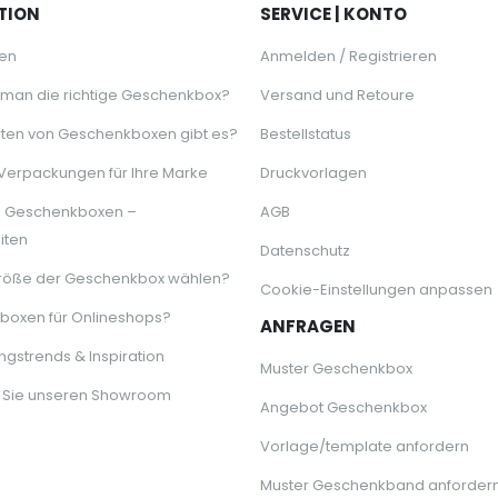
TION
SERVICE | KONTO
en
Anmelden / Registrieren
 man die richtige Geschenkbox?
Versand und Retoure
ten von Geschenkboxen gibt es?
Bestellstatus
 Verpackungen für Ihre Marke
Druckvorlagen
e Geschenkboxen –
AGB
iten
Datenschutz
röße der Geschenkbox wählen?
Cookie-Einstellungen anpassen
oxen für Onlineshops?
ANFRAGEN
gstrends & Inspiration
Muster Geschenkbox
 Sie unseren Showroom
Angebot Geschenkbox
Vorlage/template anfordern
Muster Geschenkband anforder