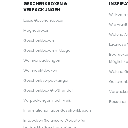
GESCHENKBOXEN &
INSPIRA
VERPACKUNGEN
Willkomm
Luxus Geschenkboxen
Wie wählt
Magnetboxen
Welche Ar
Geschenkboxen
Luxuriöse
Geschenkboxen mit Logo
Bedruckt
Weinverpackungen
Möglichke
Weihnachtsboxen
Welche G
Geschenkverpackungen
Geschenkb
Geschenkbox Großhandel
Verpackun
Verpackungen nach Maß
Besuchen
Informationen über Geschenkboxen
Entdecken Sie unsere Website für
bedruckte Geschenkbänder