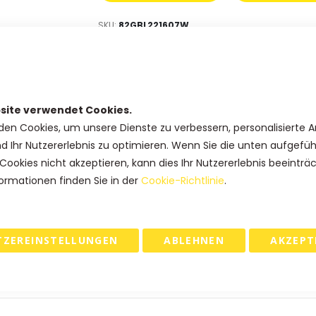
SKU
82GBL221607W
Extra Mengenrabatt
85,26 €
Kauf 5 für
jeweils und
spare
5
%
site verwendet Cookies.
82,57 €
Kauf 10 für
jeweils und
spare
8
den Cookies, um unsere Dienste zu verbessern, personalisierte 
80,78 €
Kauf 15 für
jeweils und
spare
10
nd Ihr Nutzererlebnis zu optimieren. Wenn Sie die unten aufgefü
Cookies nicht akzeptieren, kann dies Ihr Nutzererlebnis beeinträ
ormationen finden Sie in der
Cookie-Richtlinie
.
IN DEN WARENKORB
TZEREINSTELLUNGEN
ABLEHNEN
AKZEPT
 & RETOURE