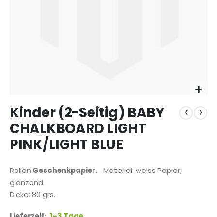
Zum
Kinder (2-Seitig) BABY
Anfang
der
CHALKBOARD LIGHT
Bildgalerie
PINK/LIGHT BLUE
springen
Rollen
Geschenkpapier.
Material: weiss Papier,
glänzend.
Dicke: 80 grs.
Lieferzeit
:
1-3 Tage