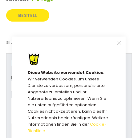
BESTELL
DIREKT
SKU
23-1-601449/1
Produkt Optionen
Diese Website verwendet Cookies.
Breite
Wir verwenden Cookies, um unsere
Dienste zu verbessern, personalisierte
Angebote zu erstellen und Ihr
Nutzererlebnis zu optimieren. Wenn Sie
Haben Sie Fragen zu diesem
die unten aufgeführten optionalen
Produkt?
Cookies nicht akzeptieren, kann dies Ihr
Rufen Sie uns an: +31(0)73-5229800
Nutzererlebnis beeinträchtigen. Weitere
kundendienst@geschenkboxdirekt.de
Informationen finden Sie in der
Cookie-
Richtlinie
.
Bitte wählen Sie zuerst alle Optionen für einen
Preisvorschlag.