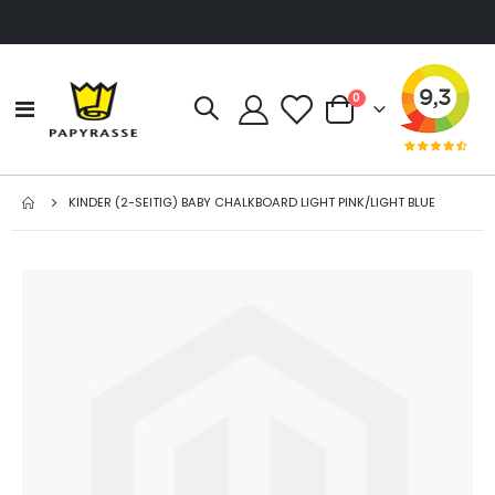
Artikel
0
Navigation
Cart
umschalten
KINDER (2-SEITIG) BABY CHALKBOARD LIGHT PINK/LIGHT BLUE
Zum
Ende
der
Bildgalerie
springen