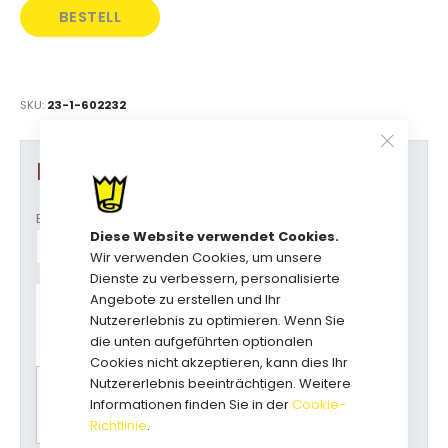
BESTELL
DIREKT
SKU
23-1-602232
Produkt Optionen
Breite
Diese Website verwendet Cookies.
Wir verwenden Cookies, um unsere
Dienste zu verbessern, personalisierte
Haben Sie Fragen zu diesem
Angebote zu erstellen und Ihr
Produkt?
Nutzererlebnis zu optimieren. Wenn Sie
Rufen Sie uns an: +31(0)73-5229800
die unten aufgeführten optionalen
kundendienst@geschenkboxdirekt.de
Cookies nicht akzeptieren, kann dies Ihr
Nutzererlebnis beeinträchtigen. Weitere
Bitte wählen Sie zuerst alle Optionen für einen
Informationen finden Sie in der
Cookie-
Preisvorschlag.
Richtlinie
.