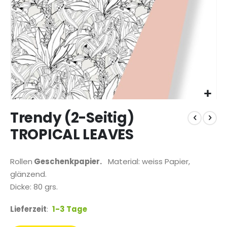
Zum
Trendy (2-Seitig)
Anfang
der
TROPICAL LEAVES
Bildgalerie
springen
Rollen
Geschenkpapier.
Material: weiss Papier,
glänzend.
Dicke: 80 grs.
Lieferzeit
:
1-3 Tage