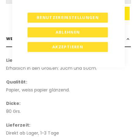
IN DEN WARENKORB
BENUTZEREINSTELLUNGEN
ABLEHNEN
WEITERE INFORMATIONEN
AKZEPTIEREN
Lieferbare Größen:
Erhältlich in den Größen: 30cm und 50cm.
Qualität:
Papier, weiss papier glänzend.
Dicke:
80 Grs.
Lieferzeit:
Direkt ab Lager, 1-3 Tage