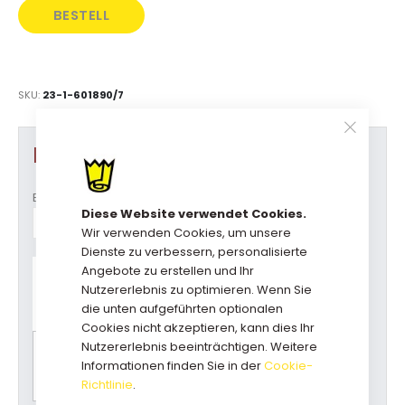
BESTELL
DIREKT
SKU
23-1-601890/7
Produkt Optionen
Breite
Diese Website verwendet Cookies.
Wir verwenden Cookies, um unsere
Dienste zu verbessern, personalisierte
Haben Sie Fragen zu diesem
Angebote zu erstellen und Ihr
Produkt?
Nutzererlebnis zu optimieren. Wenn Sie
Rufen Sie uns an: +31(0)73-5229800
die unten aufgeführten optionalen
kundendienst@geschenkboxdirekt.de
Cookies nicht akzeptieren, kann dies Ihr
Nutzererlebnis beeinträchtigen. Weitere
Bitte wählen Sie zuerst alle Optionen für einen
Informationen finden Sie in der
Cookie-
Preisvorschlag.
Richtlinie
.