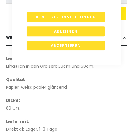
IN DEN WARENKORB
BENUTZEREINSTELLUNGEN
ABLEHNEN
WEITERE INFORMATIONEN
AKZEPTIEREN
Lieferbare Größen:
Erhältlich in den Größen: 30cm und 50cm.
Qualität:
Papier, weiss papier glänzend.
Dicke:
80 Grs.
Lieferzeit:
Direkt ab Lager, 1-3 Tage