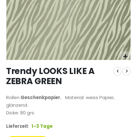
Zum
Trendy LOOKS LIKE A
Anfang
der
ZEBRA GREEN
Bildgalerie
springen
Rollen
Geschenkpapier.
Material: weiss Papier,
glänzend.
Dicke: 80 grs.
Lieferzeit
:
1-3 Tage