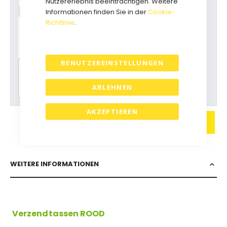
Nutzererlebnis beeinträchtigen. Weitere
Informationen finden Sie in der
Cookie-
Richtlinie
.
Haben Sie Fragen zu diesem
Produkt?
Rufen Sie uns an: +31(0)73-5229800
kundendienst@geschenkboxdirekt.de
BENUTZEREINSTELLUNGEN
Bitte wählen Sie zuerst alle Optionen für einen
Preisvorschlag.
ABLEHNEN
AKZEPTIEREN
IN DEN WARENKORB
WEITERE INFORMATIONEN
Verzendtassen ROOD