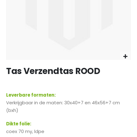
Zum
Tas Verzendtas ROOD
Anfang
der
Bildgalerie
springen
Leverbare formaten:
Verkrijgbaar in de maten: 30x40+7 en 46x56+7 cm
(bxh)
Dikte folie:
coex 70 my, ldpe