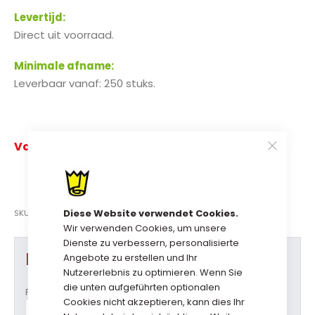
Levertijd:
Direct uit voorraad.
Minimale afname:
Leverbaar vanaf: 250 stuks.
€ 0,27
Vanaf
p.st.
Bekijk direct uw prijs
Diese Website verwendet Cookies.
SKU
0450VTROOD
Wir verwenden Cookies, um unsere
Dienste zu verbessern, personalisierte
Produkt Optionen
Angebote zu erstellen und Ihr
Nutzererlebnis zu optimieren. Wenn Sie
die unten aufgeführten optionalen
Formaat (b x h)
Cookies nicht akzeptieren, kann dies Ihr