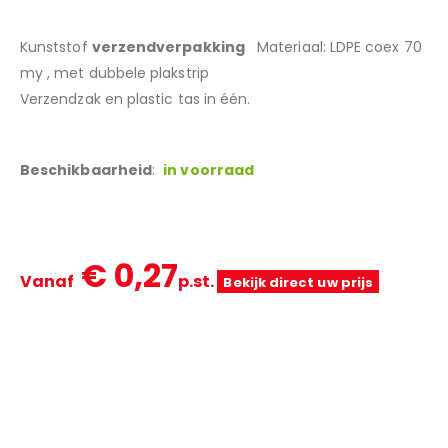
Kunststof
verzendverpakking
Materiaal: LDPE coex 70
my , met dubbele plakstrip
Verzendzak en plastic tas in één.
Beschikbaarheid
:
in voorraad
€ 0,27
Vanaf
p.st.
Bekijk direct uw prijs