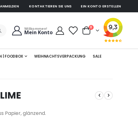
ANMELDEN
KONTAKTIEREN SIE UNS
EIN KONTO ERSTELLEN
Artikel
0
Willkommen!
Mein Konto
Cart
N | FOODBOX
WEIHNACHTSVERPACKUNG
SALE
 LIME
s Papier, glänzend.