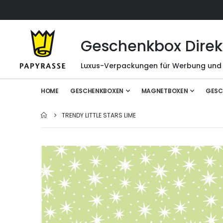
Geschenkbox Direk
Luxus-Verpackungen für Werbung und
HOME
GESCHENKBOXEN
MAGNETBOXEN
GESC
TRENDY LITTLE STARS LIME
Zum
Ende
der
Bildgalerie
springen