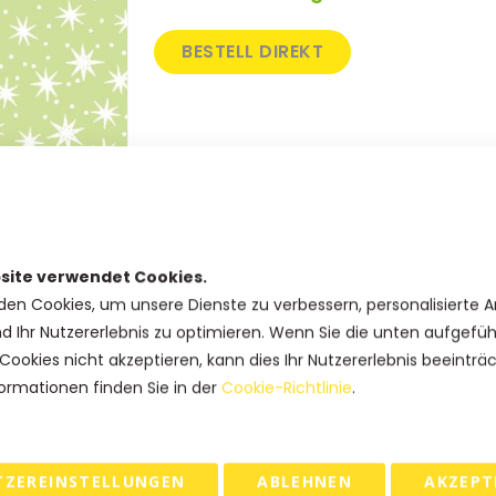
BESTELL DIREKT
SKU
22-K1-69525/22
Produkt Optionen
site verwendet Cookies.
Breite
den Cookies, um unsere Dienste zu verbessern, personalisierte 
nd Ihr Nutzererlebnis zu optimieren. Wenn Sie die unten aufgefü
Cookies nicht akzeptieren, kann dies Ihr Nutzererlebnis beeinträ
Haben Sie Fragen zu diesem
ormationen finden Sie in der
Cookie-Richtlinie
.
Produkt?
Rufen Sie uns an: +31(0)73-5229800
kundendienst@geschenkboxdirekt.
de
TZEREINSTELLUNGEN
ABLEHNEN
AKZEPT