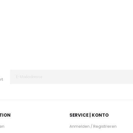
rt
TION
SERVICE | KONTO
en
Anmelden / Registrieren