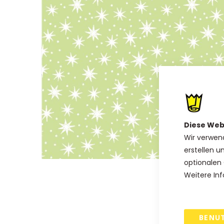
Diese Web
Wir verwen
erstellen u
optionalen 
Zum
Weitere Inf
Anfang
der
Bildgalerie
springen
BENU