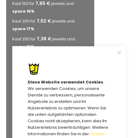
7,65 €
Kauf 150 für
jeweils und
spare
16
%
7,52 €
Kauf 200 für
jeweils und
spare
17
%
7,38 €
Kauf 250 für
jeweils und
spare
19
%
7,24 €
Kauf 300 für
jeweils und
spare
21
%
7,11 €
Kauf 350 für
jeweils und
Diese Website verwendet Cookies.
spare
22
%
Wir verwenden Cookies, um unsere
7,01 €
Kauf 400 für
jeweils und
Dienste zu verbessern, personalisierte
spare
23
%
Angebote zu erstellen und Ihr
Nutzererlebnis zu optimieren. Wenn Sie
6,97 €
Kauf 450 für
jeweils und
die unten aufgeführten optionalen
spare
23
%
Cookies nicht akzeptieren, kann dies Ihr
6,92 €
Nutzererlebnis beeinträchtigen. Weitere
Kauf 500 für
jeweils und
Informationen finden Sie in der
Cookie-
spare
24
%