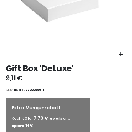
Zum
Gift Box 'DeLuxe'
Anfang
der
9,11 €
Bildgalerie
springen
SKU
82GBL222222W11
Extra Mengenrabatt
7,79 €
Kauf 100 für
jeweils und
spare
14
%