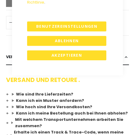
Richtlinie
.
IN DEN WARENKORB
BENUTZEREINSTELLUNGEN
ABLEHNEN
AKZEPTIEREN
VERSAND & RETOURE
VERSAND UND RETOURE .
Wie sind Ihre Lieferzeiten?
Kann ich ein Muster anfordern?
Wie hoch sind Ihre Versandkosten?
Kann ich meine Bestellung auch bei Ihnen abholen?
Mit welchem Transportunternehmen arbeiten Sie
zusammen?
Erhalte ich einen Track & Trace-Code, wenn meine