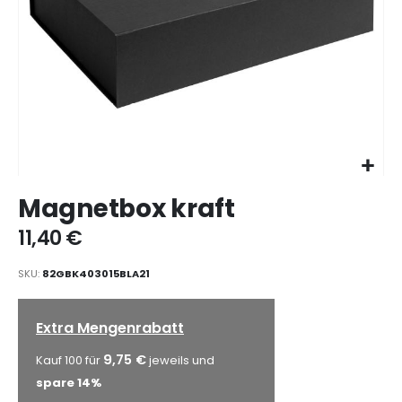
Zum
Magnetbox kraft
Anfang
der
11,40 €
Bildgalerie
springen
SKU
82GBK403015BLA21
Extra Mengenrabatt
9,75 €
Kauf 100 für
jeweils und
spare
14
%