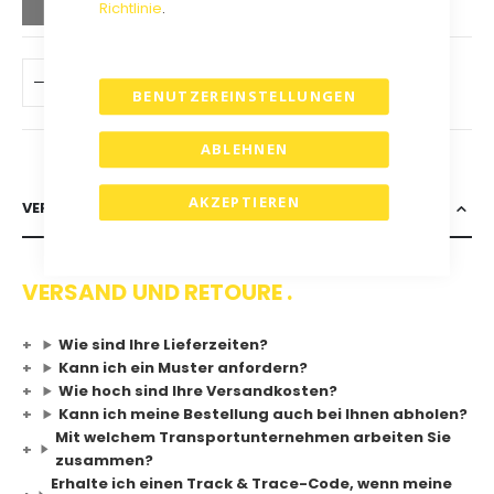
Richtlinie
.
IN DEN WARENKORB
BENUTZEREINSTELLUNGEN
ABLEHNEN
AKZEPTIEREN
VERSAND & RETOURE
VERSAND UND RETOURE .
Wie sind Ihre Lieferzeiten?
Kann ich ein Muster anfordern?
Wie hoch sind Ihre Versandkosten?
Kann ich meine Bestellung auch bei Ihnen abholen?
Mit welchem Transportunternehmen arbeiten Sie
zusammen?
Erhalte ich einen Track & Trace-Code, wenn meine