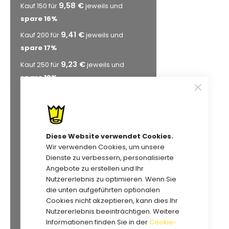
9,58 €
Kauf 150 für
jeweils und
spare
16
%
9,41 €
Kauf 200 für
jeweils und
spare
17
%
9,23 €
Kauf 250 für
jeweils und
spare
19
%
9,06 €
Kauf 300 für
jeweils und
spare
21
%
8,89 €
Kauf 350 für
jeweils und
Diese Website verwendet Cookies.
spare
22
%
Wir verwenden Cookies, um unsere
8,78 €
Kauf 400 für
jeweils und
Dienste zu verbessern, personalisierte
spare
23
%
Angebote zu erstellen und Ihr
Nutzererlebnis zu optimieren. Wenn Sie
8,72 €
Kauf 450 für
jeweils und
die unten aufgeführten optionalen
spare
24
%
Cookies nicht akzeptieren, kann dies Ihr
8,66 €
Nutzererlebnis beeinträchtigen. Weitere
Kauf 500 für
jeweils und
Informationen finden Sie in der
Cookie-
spare
24
%