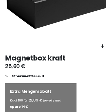
Zum
Magnetbox kraft
Anfang
der
25,60 €
Bildgalerie
springen
SKU
82GBK604526BLAH11
Extra Mengenrabatt
21,89 €
Kauf 100 für
jeweils und
spare
14
%