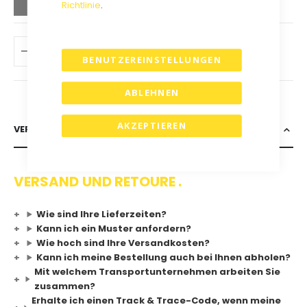
Richtlinie
.
IN DEN WARENKORB
BENUTZEREINSTELLUNGEN
ABLEHNEN
AKZEPTIEREN
VERSAND & RETOURE
VERSAND UND RETOURE .
Wie sind Ihre Lieferzeiten?
Kann ich ein Muster anfordern?
Wie hoch sind Ihre Versandkosten?
Kann ich meine Bestellung auch bei Ihnen abholen?
Mit welchem Transportunternehmen arbeiten Sie
zusammen?
Erhalte ich einen Track & Trace-Code, wenn meine