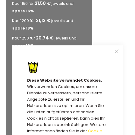
21,50 €
Kauf 150 für
jeweils und
spare
16
%
21,12 €
Kauf 200 für
jeweils und
spare
18
%
20,74 €
Kauf 250 für
jeweils und
spare
19
%
20,35 €
Kauf 300 für
jeweils und
spare
21
%
19,97 €
Kauf 350 für
jeweils und
Diese Website verwendet Cookies.
spare
22
%
Wir verwenden Cookies, um unsere
19,71 €
Kauf 400 für
jeweils und
Dienste zu verbessern, personalisierte
spare
23
%
Angebote zu erstellen und Ihr
Nutzererlebnis zu optimieren. Wenn Sie
19,58 €
Kauf 450 für
jeweils und
die unten aufgeführten optionalen
spare
24
%
Cookies nicht akzeptieren, kann dies Ihr
19,46 €
Nutzererlebnis beeinträchtigen. Weitere
Kauf 500 für
jeweils und
Informationen finden Sie in der
Cookie-
spare
24
%