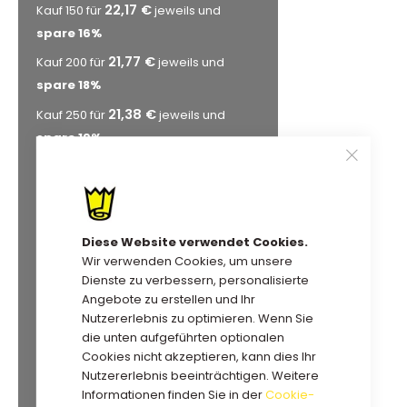
22,17 €
Kauf 150 für
jeweils und
spare
16
%
21,77 €
Kauf 200 für
jeweils und
spare
18
%
21,38 €
Kauf 250 für
jeweils und
spare
19
%
20,98 €
Kauf 300 für
jeweils und
spare
21
%
20,58 €
Kauf 350 für
jeweils und
Diese Website verwendet Cookies.
spare
22
%
Wir verwenden Cookies, um unsere
20,32 €
Kauf 400 für
jeweils und
Dienste zu verbessern, personalisierte
spare
23
%
Angebote zu erstellen und Ihr
Nutzererlebnis zu optimieren. Wenn Sie
20,19 €
Kauf 450 für
jeweils und
die unten aufgeführten optionalen
spare
23
%
Cookies nicht akzeptieren, kann dies Ihr
20,06 €
Nutzererlebnis beeinträchtigen. Weitere
Kauf 500 für
jeweils und
Informationen finden Sie in der
Cookie-
spare
24
%