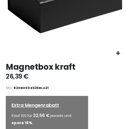
Zum
Magnetbox kraft
Anfang
der
26,39 €
Bildgalerie
springen
SKU
82GBK604526BLA21
Extra Mengenrabatt
22,56 €
Kauf 100 für
jeweils und
spare
15
%