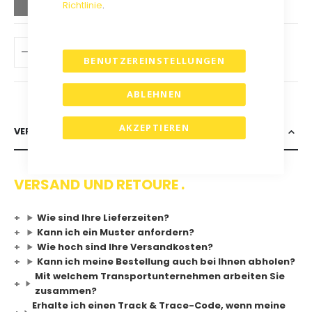
Richtlinie
.
IN DEN WARENKORB
BENUTZEREINSTELLUNGEN
ABLEHNEN
AKZEPTIEREN
VERSAND & RETOURE
VERSAND UND RETOURE .
Wie sind Ihre Lieferzeiten?
Kann ich ein Muster anfordern?
Wie hoch sind Ihre Versandkosten?
Kann ich meine Bestellung auch bei Ihnen abholen?
Mit welchem Transportunternehmen arbeiten Sie
zusammen?
Erhalte ich einen Track & Trace-Code, wenn meine