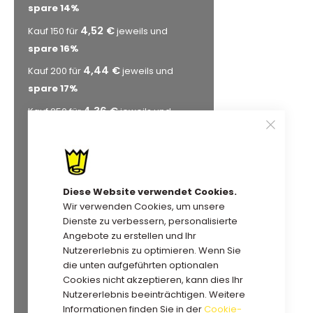
spare
14
%
4,52 €
Kauf 150 für
jeweils und
spare
16
%
4,44 €
Kauf 200 für
jeweils und
spare
17
%
4,36 €
Kauf 250 für
jeweils und
spare
19
%
4,28 €
Kauf 300 für
jeweils und
spare
20
%
4,20 €
Kauf 350 für
jeweils und
Diese Website verwendet Cookies.
Wir verwenden Cookies, um unsere
spare
22
%
Dienste zu verbessern, personalisierte
4,14 €
Kauf 400 für
jeweils und
Angebote zu erstellen und Ihr
spare
23
%
Nutzererlebnis zu optimieren. Wenn Sie
die unten aufgeführten optionalen
4,12 €
Kauf 450 für
jeweils und
Cookies nicht akzeptieren, kann dies Ihr
spare
23
%
Nutzererlebnis beeinträchtigen. Weitere
Informationen finden Sie in der
Cookie-
4,06 €
Kauf 500 für
jeweils und