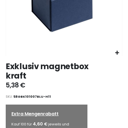
Zum
Exklusiv magnetbox
Anfang
der
kraft
Bildgalerie
springen
5,38 €
SKU
58GBK101007BLU-H11
Extra Mengenrabatt
4,60 €
Kauf 100 für
jeweils und