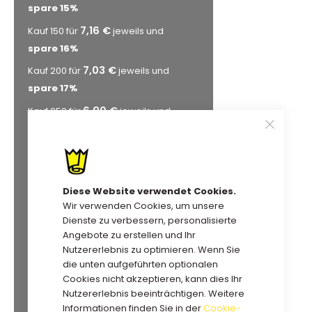
spare
15
%
7,16 €
Kauf 150 für
jeweils und
spare
16
%
7,03 €
Kauf 200 für
jeweils und
spare
17
%
6,90 €
Kauf 250 für
jeweils und
spare
19
%
6,77 €
Kauf 300 für
jeweils und
spare
21
%
6,65 €
Kauf 350 für
jeweils und
Diese Website verwendet Cookies.
Wir verwenden Cookies, um unsere
spare
22
%
Dienste zu verbessern, personalisierte
6,56 €
Kauf 400 für
jeweils und
Angebote zu erstellen und Ihr
spare
23
%
Nutzererlebnis zu optimieren. Wenn Sie
die unten aufgeführten optionalen
6,52 €
Kauf 450 für
jeweils und
Cookies nicht akzeptieren, kann dies Ihr
spare
23
%
Nutzererlebnis beeinträchtigen. Weitere
Informationen finden Sie in der
Cookie-
6,43 €
Kauf 500 für
jeweils und