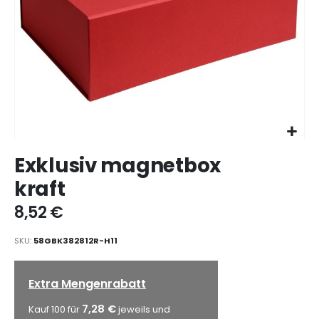
Zum
Exklusiv magnetbox
Anfang
der
kraft
Bildgalerie
springen
8,52 €
SKU
58GBK382812R-H11
Extra Mengenrabatt
7,28 €
Kauf 100 für
jeweils und