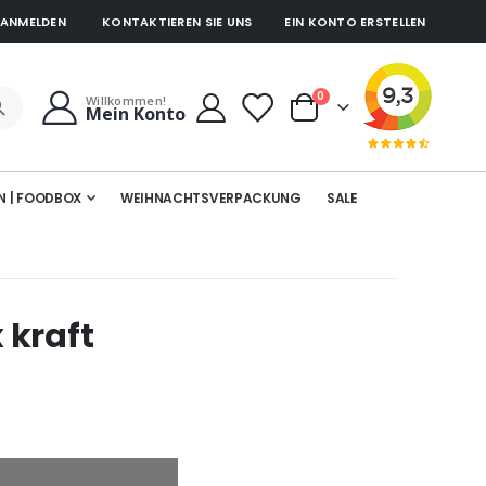
ANMELDEN
KONTAKTIEREN SIE UNS
EIN KONTO ERSTELLEN
Artikel
0
Willkommen!
Mein Konto
Cart
N | FOODBOX
WEIHNACHTSVERPACKUNG
SALE
 kraft