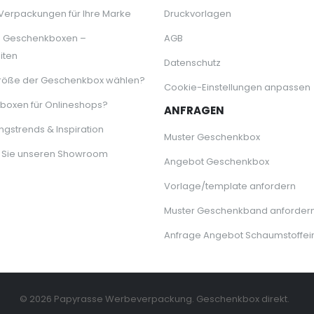
 Verpackungen für Ihre Marke
Druckvorlagen
e Geschenkboxen –
AGB
iten
Datenschutz
röße der Geschenkbox wählen?
Cookie-Einstellungen anpassen
oxen für Onlineshops?
ANFRAGEN
gstrends & Inspiration
Muster Geschenkbox
 Sie unseren Showroom
Angebot Geschenkbox
Vorlage/template anfordern
Muster Geschenkband anforder
Anfrage Angebot Schaumstoffei
© 2026 Papyrasse Werbeverpackung. Geschenkbox direkt.