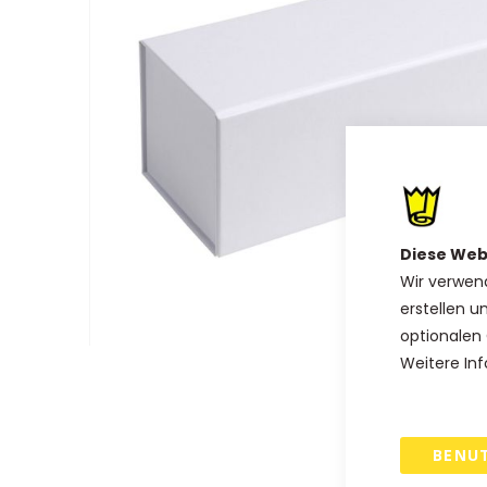
Diese Web
Wir verwen
erstellen u
optionalen 
Zum
Weitere Inf
Anfang
der
Bildgalerie
BENU
springen