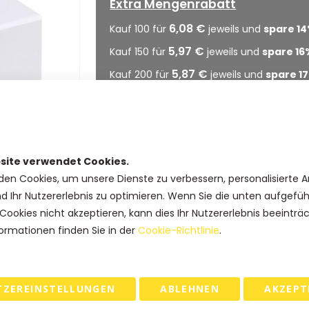
Extra Mengenrabatt
6,08 €
Kauf 100 für
jeweils und
spare
14
5,97 €
Kauf 150 für
jeweils und
spare
16
5,87 €
Kauf 200 für
jeweils und
spare
17
5,76 €
Kauf 250 für
jeweils und
spare
19
5,65 €
Kauf 300 für
jeweils und
spare
21
5,55 €
Kauf 350 für
jeweils und
spare
2
site verwendet Cookies.
5,47 €
Kauf 400 für
jeweils und
spare
2
den Cookies, um unsere Dienste zu verbessern, personalisierte 
5,44 €
Kauf 450 für
jeweils und
spare
2
nd Ihr Nutzererlebnis zu optimieren. Wenn Sie die unten aufgefü
5,37 €
Kauf 500 für
jeweils und
spare
2
Cookies nicht akzeptieren, kann dies Ihr Nutzererlebnis beeinträ
ormationen finden Sie in der
Cookie-Richtlinie
.
IN DEN WARENKORB
TZEREINSTELLUNGEN
ABLEHNEN
AKZEPT