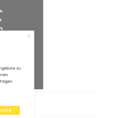
%
%
%
%
%
2
%
3
%
Angebote zu
3
%
hrten
4
%
chtigen.
IEREN