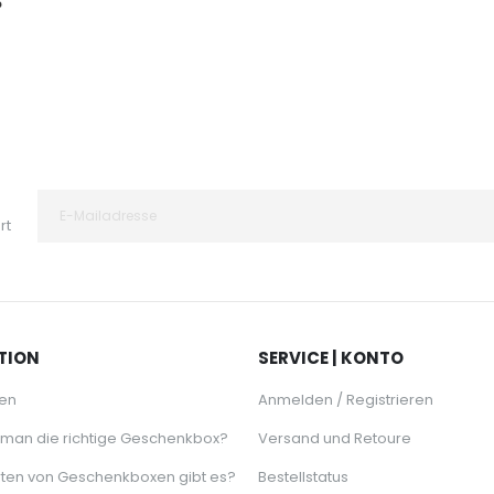
?
rt
TION
SERVICE | KONTO
en
Anmelden / Registrieren
 man die richtige Geschenkbox?
Versand und Retoure
ten von Geschenkboxen gibt es?
Bestellstatus