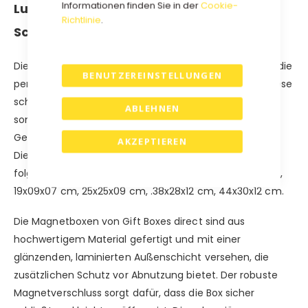
Informationen finden Sie in der
Cookie-
Luxuriöse Eco-Magnetbox in Weiß,
Richtlinie
.
Schwarz, Rot, Blau, Braun und Grau.
Die Luxus-Magnetbox in Öko-Farben ohne Laminat ist die
BENUTZEREINSTELLUNGEN
perfekte Kombination aus Stil und Zweckmäßigkeit. Diese
schöne Geschenkbox ist nicht nur schön anzusehen,
ABLEHNEN
sondern auch ideal für die Aufbewahrung Ihrer
Geschenke.
AKZEPTIEREN
Diese umweltfreundlichen Magnetboxen sind in
folgenden Größen erhältlich: 10x10x07 cm, 18x18x08 cm,
19x09x07 cm, 25x25x09 cm, .38x28x12 cm, 44x30x12 cm.
Die Magnetboxen von Gift Boxes direct sind aus
hochwertigem Material gefertigt und mit einer
glänzenden, laminierten Außenschicht versehen, die
zusätzlichen Schutz vor Abnutzung bietet. Der robuste
Magnetverschluss sorgt dafür, dass die Box sicher