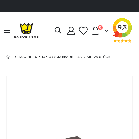
Artikel
0
Navigation
Cart
umschalten
MAGNETBOX 10X10X7CM BRAUN - SATZ MIT 25 STÜCK.
Zum
Ende
der
Bildgalerie
springen