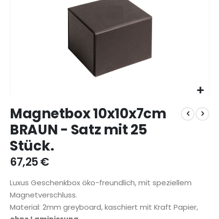
Zum
Magnetbox 10x10x7cm
Anfang
der
BRAUN - Satz mit 25
Bildgalerie
Stück.
springen
67,25 €
Luxus Geschenkbox öko-freundlich, mit speziellem
Magnetverschluss.
Material: 2mm greyboard, kaschiert mit Kraft Papier,