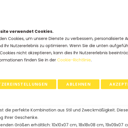
86,25 €
Kauf 10 für
jeweils und
spare
8
84,38 €
Kauf 15 für
jeweils und
spare
10
site verwendet Cookies.
den Cookies, um unsere Dienste zu verbessern, personalisierte 
IN DEN WARENKORB
nd Ihr Nutzererlebnis zu optimieren. Wenn Sie die unten aufgefü
Cookies nicht akzeptieren, kann dies Ihr Nutzererlebnis beeinträ
ormationen finden Sie in der
Cookie-Richtlinie
.
 & RETOURE
TZEREINSTELLUNGEN
ABLEHNEN
AKZEPT
warz, Rot, Blau, Braun und Grau.
t die perfekte Kombination aus Stil und Zweckmäßigkeit. Dies
g Ihrer Geschenke.
enden Größen erhältlich: 10x10x07 cm, 18x18x08 cm, 19x09x07 