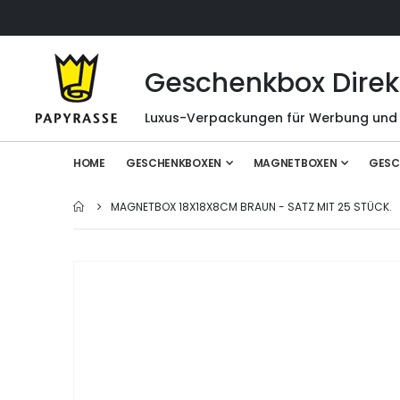
Geschenkbox Direk
Luxus-Verpackungen für Werbung und
HOME
GESCHENKBOXEN
MAGNETBOXEN
GESC
MAGNETBOX 18X18X8CM BRAUN - SATZ MIT 25 STÜCK.
Zum
Ende
der
Bildgalerie
springen