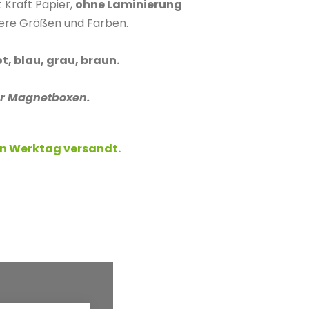
 Kraft Papier,
ohne Laminierung
rere Größen und Farben.
t, blau, grau, braun.
für Magnetboxen.
ben Werktag versandt.
%