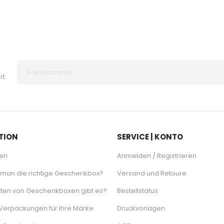
rt
TION
SERVICE | KONTO
en
Anmelden / Registrieren
 man die richtige Geschenkbox?
Versand und Retoure
ten von Geschenkboxen gibt es?
Bestellstatus
 Verpackungen für Ihre Marke
Druckvorlagen