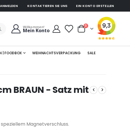
ANMELDEN
KONTAKTIEREN SIE UNS
EIN KONTO ERSTELLEN
Artikel
0
Willkommen!
Mein Konto
Cart
N | FOODBOX
WEIHNACHTSVERPACKUNG
SALE
m BRAUN - Satz mit
 speziellem Magnetverschluss.