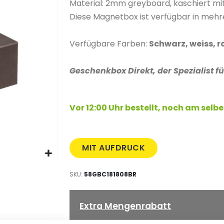
Material: 2mm greyboard, kaschiert mit
Diese Magnetbox ist verfügbar in meh
Verfügbare Farben:
Schwarz, weiss, ro
Geschenkbox Direkt, der Spezialist 
Vor 12:00 Uhr bestellt, noch am sel
MIT AUFDRUCK
SKU
58GBC181808BR
Extra Mengenrabatt
89,06 €
Kauf 5 für
jeweils und
spare
5