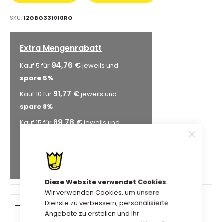
AUFDRUCK
BESTELLEN
SKU
12GBG331010RO
Extra Mengenrabatt
94,76 €
Kauf 5 für
jeweils und
spare
5
%
91,77 €
Kauf 10 für
jeweils und
spare
8
%
89,78 €
Kauf 15 für
jeweils und
spare
10
%
84,79 €
Kauf 25 für
jeweils und
spare
15
%
Diese Website verwendet Cookies.
Wir verwenden Cookies, um unsere
Dienste zu verbessern, personalisierte
IN DEN WARENKORB
Angebote zu erstellen und Ihr