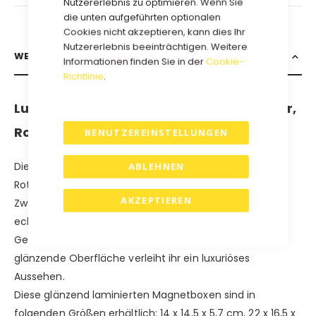
Nutzererlebnis zu optimieren. Wenn Sie
die unten aufgeführten optionalen
Cookies nicht akzeptieren, kann dies Ihr
Nutzererlebnis beeinträchtigen. Weitere
WEITERE INFORMATIONEN
Informationen finden Sie in der
Cookie-
Richtlinie
.
Luxuriöse Weinverpackung in Gold, Silber,
Rot oder Schwarz - glänzend laminiert.
BENUTZEREINSTELLUNGEN
Die luxuriöse Weinverpackung in glänzend laminiertem
ABLEHNEN
Rot ist die perfekte Kombination aus Stil und
AKZEPTIEREN
Zweckmäßigkeit. Diese raffinierte Box ist nicht nur ein
echter Hingucker, sondern auch ideal, um wertvolle
Gegenstände sicher und geordnet aufzubewahren. Die
glänzende Oberfläche verleiht ihr ein luxuriöses
Aussehen.
Diese glänzend laminierten Magnetboxen sind in
folgenden Größen erhältlich: 14 x 14,5 x 5,7 cm, 22 x 16,5 x