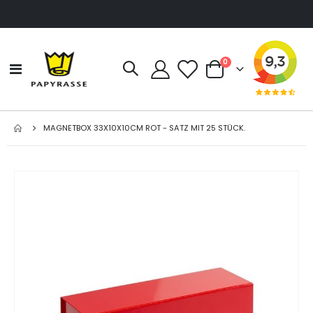
Artikel
0
Navigation
Cart
umschalten
MAGNETBOX 33X10X10CM ROT - SATZ MIT 25 STÜCK.
Zum
Ende
der
Bildgalerie
springen