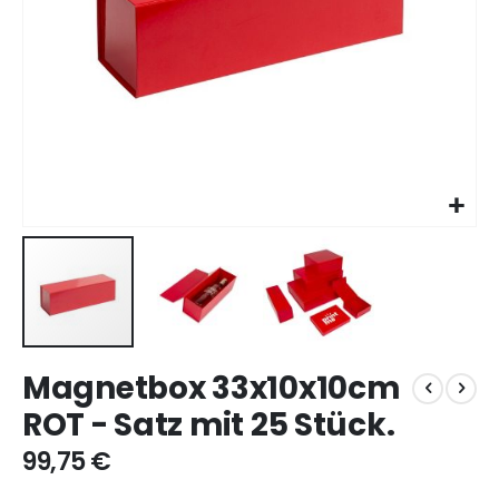
Zum
Magnetbox 33x10x10cm
Anfang
der
ROT - Satz mit 25 Stück.
Bildgalerie
springen
99,75 €