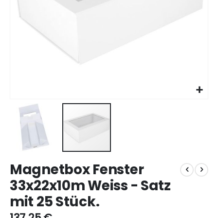
Zum
Magnetbox Fenster
Anfang
der
33x22x10m Weiss - Satz
Bildgalerie
mit 25 Stück.
springen
137,25 €