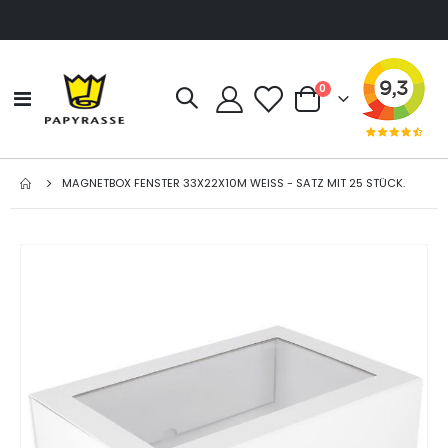
Artikel
0
Navigation
Cart
umschalten
MAGNETBOX FENSTER 33X22X10M WEISS - SATZ MIT 25 STÜCK.
Zum
Ende
der
Bildgalerie
springen