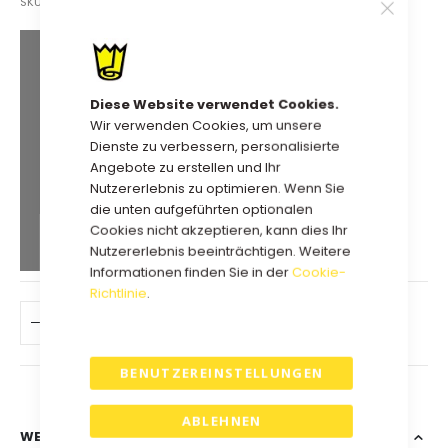
SKU
68GBCB332210W
Extra Mengenrabatt
130,39 €
Kauf 2 für
jeweils und
Diese Website verwendet Cookies.
spare
5
%
Wir verwenden Cookies, um unsere
Dienste zu verbessern, personalisierte
126,27 €
Kauf 5 für
jeweils und
Angebote zu erstellen und Ihr
spare
8
%
Nutzererlebnis zu optimieren. Wenn Sie
die unten aufgeführten optionalen
123,53 €
Kauf 10 für
jeweils und
Cookies nicht akzeptieren, kann dies Ihr
spare
10
%
Nutzererlebnis beeinträchtigen. Weitere
Informationen finden Sie in der
Cookie-
Richtlinie
.
IN DEN WARENKORB
BENUTZEREINSTELLUNGEN
ABLEHNEN
WEITERE INFORMATIONEN