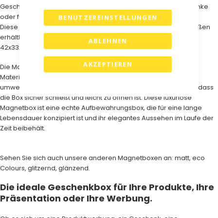
Geschenkboxen sind ideal für die Aufbewahrung Ihrer Geschenke
oder für Ihre Promotion.
BENUTZEREINSTELLUNGEN
Diese umweltfreundlichen Magnetboxen sind in folgenden Größen
erhältlich: 14x14x05 cm, 23x23x11 cm, 35x25x10 cm, 33x10x10 cm,
ABLEHNEN
42x33x10 cm.
AKZEPTIEREN
Die Magnetboxen von Gift Boxes direct sind aus hochwertigem
Material gefertigt uohne Lamination damit es eine bewusst
umweltfreundliche Wahl ist. Der Magnetverschluss sorgt dafür, dass
die Box sicher schließt und leicht zu öffnen ist. Diese luxuriöse
Magnetbox ist eine echte Aufbewahrungsbox, die für eine lange
Lebensdauer konzipiert ist und ihr elegantes Aussehen im Laufe der
Zeit beibehält.
Sehen Sie sich auch unsere anderen Magnetboxen an:
matt,
e
co
Colours
,
glitzernd
,
glänzend.
Die ideale Geschenkbox für Ihre Produkte, Ihre
Präsentation oder Ihre Werbung.