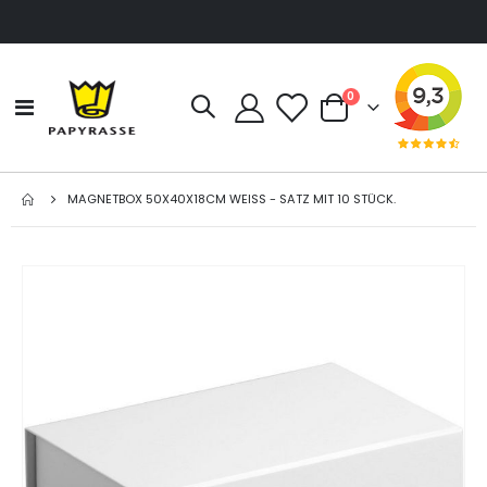
Artikel
0
Navigation
Cart
umschalten
MAGNETBOX 50X40X18CM WEISS - SATZ MIT 10 STÜCK.
Zum
Ende
der
Bildgalerie
springen