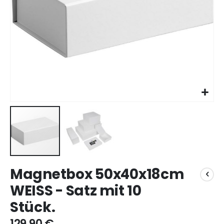
Zum
Magnetbox 50x40x18cm
Anfang
der
WEISS - Satz mit 10
Bildgalerie
Stück.
springen
129,90 €