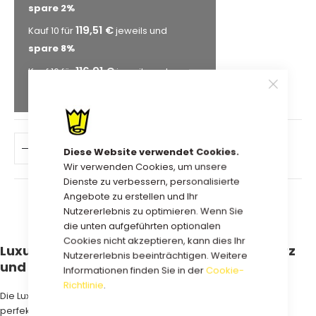
spare
2
%
119,51 €
Kauf 10 für
jeweils und
spare
8
%
116,91 €
Kauf 16 für
jeweils und
spare
10
%
IN DEN WARENKORB
Diese Website verwendet Cookies.
Wir verwenden Cookies, um unsere
Dienste zu verbessern, personalisierte
Angebote zu erstellen und Ihr
Nutzererlebnis zu optimieren. Wenn Sie
die unten aufgeführten optionalen
Cookies nicht akzeptieren, kann dies Ihr
Luxuriöse Öko-Magnetbox in Weiß, Schwarz
Nutzererlebnis beeinträchtigen. Weitere
und Braun.
Informationen finden Sie in der
Cookie-
Richtlinie
.
Die Luxus-Magnetbox in Öko-Ausführung ohne Laminat ist die
perfekte Geschenkverpackung Diese wunderschöne