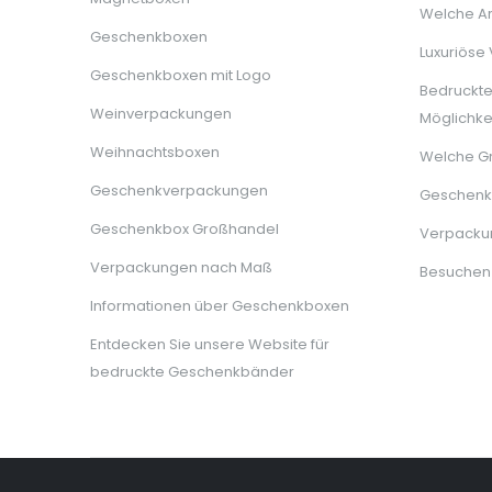
Welche Ar
Geschenkboxen
Luxuriöse
Geschenkboxen mit Logo
Bedruckt
Weinverpackungen
Möglichke
Weihnachtsboxen
Welche G
Geschenkverpackungen
Geschenkb
Geschenkbox Großhandel
Verpackun
Verpackungen nach Maß
Besuchen
Informationen über Geschenkboxen
Entdecken Sie unsere Website für
bedruckte Geschenkbänder