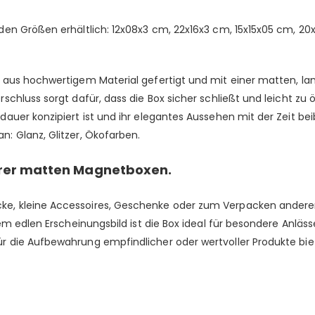
den Größen erhältlich: 12x08x3 cm, 22x16x3 cm, 15x15x05 cm, 20
 aus hochwertigem Material gefertigt und mit einer matten, la
chluss sorgt dafür, dass die Box sicher schließt und leicht zu ö
uer konzipiert ist und ihr elegantes Aussehen mit der Zeit bei
an:
Glanz
,
Glitzer,
Ökofarben.
serer matten Magnetboxen.
, kleine Accessoires, Geschenke oder zum Verpacken anderer 
rem edlen Erscheinungsbild ist die Box ideal für besondere Anlä
 die Aufbewahrung empfindlicher oder wertvoller Produkte bie