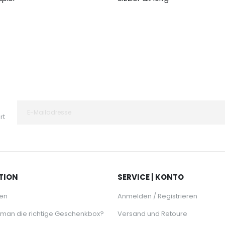
64,95 €
rt
TION
SERVICE | KONTO
en
Anmelden / Registrieren
 man die richtige Geschenkbox?
Versand und Retoure