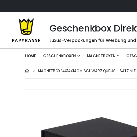
Geschenkbox Direk
Luxus-Verpackungen für Werbung und
HOME
GESCHENKBOXEN
MAGNETBOXEN
GESC
MAGNETBOX 14X14X14CM SCHWARZ QUBUS - SATZ MIT 
Zum
Ende
der
Bildgalerie
springen