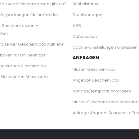
ten von Geschenkboxen gibt es?
Bestellstatus
 Verpackungen für Ihre Marke
Druckvorlagen
e Geschenkboxen –
AGB
iten
Datenschutz
röße der Geschenkbox wählen?
Cookie-Einstellungen anpassen
oxen für Onlineshops?
ANFRAGEN
gstrends & Inspiration
Muster Geschenkbox
 Sie unseren Showroom
Angebot Geschenkbox
Vorlage/template anfordern
Muster Geschenkband anforder
Anfrage Angebot Schaumstoffei