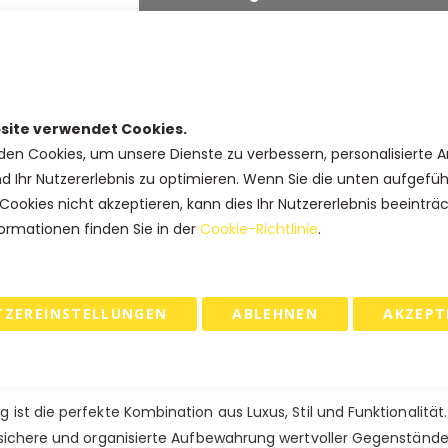
94,76 €
Kauf 2 für
jeweils und
spare
5
91,77 €
Kauf 5 für
jeweils und
spare
8
%
89,78 €
Kauf 10 für
jeweils und
spare
10
site verwendet Cookies.
den Cookies, um unsere Dienste zu verbessern, personalisierte 
nd Ihr Nutzererlebnis zu optimieren. Wenn Sie die unten aufgefü
IN DEN WARENKORB
Cookies nicht akzeptieren, kann dies Ihr Nutzererlebnis beeinträ
ormationen finden Sie in der
Cookie-Richtlinie
.
 & RETOURE
TZEREINSTELLUNGEN
ABLEHNEN
AKZEPT
Schwarz mit MATTE-Laminierung.
st die perfekte Kombination aus Luxus, Stil und Funktionalität. 
 sichere und organisierte Aufbewahrung wertvoller Gegenstände.