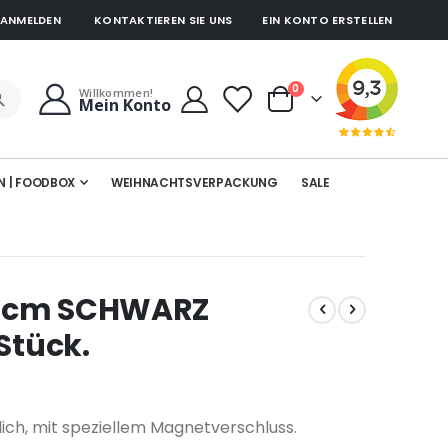
ANMELDEN
KONTAKTIEREN SIE UNS
EIN KONTO ERSTELLEN
Artikel
0
Willkommen!
Mein Konto
Cart
N | FOODBOX
WEIHNACHTSVERPACKUNG
SALE
14cm SCHWARZ
Stück.
ich, mit speziellem Magnetverschluss.