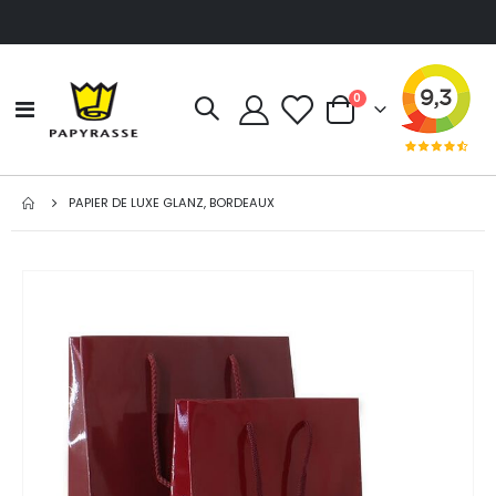
Artikel
0
Navigation
Cart
umschalten
PAPIER DE LUXE GLANZ, BORDEAUX
Zum
Ende
der
Bildgalerie
springen