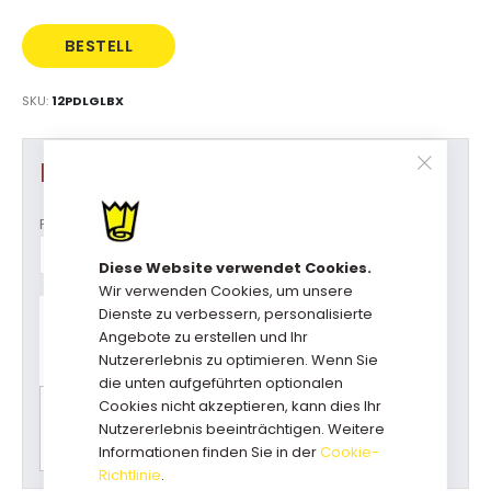
BESTELL
DIREKT
SKU
12PDLGLBX
Produkt Optionen
Formaat (b x d x h)
Diese Website verwendet Cookies.
Wir verwenden Cookies, um unsere
Haben Sie Fragen zu diesem
Dienste zu verbessern, personalisierte
Produkt?
Angebote zu erstellen und Ihr
Rufen Sie uns an: +31(0)73-5229800
Nutzererlebnis zu optimieren. Wenn Sie
kundendienst@geschenkboxdirekt.de
die unten aufgeführten optionalen
Cookies nicht akzeptieren, kann dies Ihr
Bitte wählen Sie zuerst alle Optionen für einen
Nutzererlebnis beeinträchtigen. Weitere
Preisvorschlag.
Informationen finden Sie in der
Cookie-
Richtlinie
.