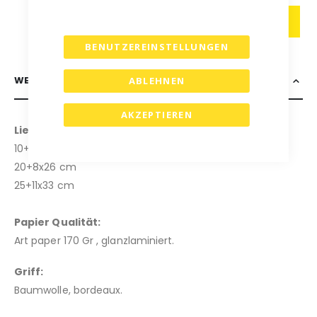
IN DEN WARENKORB
BENUTZEREINSTELLUNGEN
WEITERE INFORMATIONEN
ABLEHNEN
AKZEPTIEREN
Lieferbare Formate: (b x t x h)
10+4,5x13 cm
20+8x26 cm
25+11x33 cm
Papier Qualität:
Art paper 170 Gr , glanzlaminiert.
Griff:
Baumwolle, bordeaux.