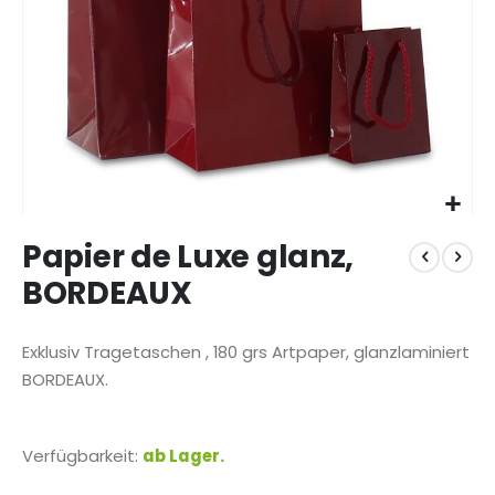
Zum
Papier de Luxe glanz,
Anfang
der
BORDEAUX
Bildgalerie
springen
Exklusiv Tragetaschen , 180 grs Artpaper, glanzlaminiert
BORDEAUX.
Verfügbarkeit:
ab Lager.