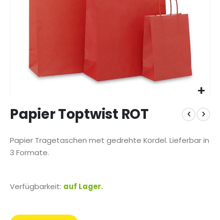
Zum
Papier Toptwist ROT
Anfang
der
Bildgalerie
Papier Tragetaschen met gedrehte Kordel. Lieferbar in
springen
3 Formate.
Verfügbarkeit:
auf Lager.