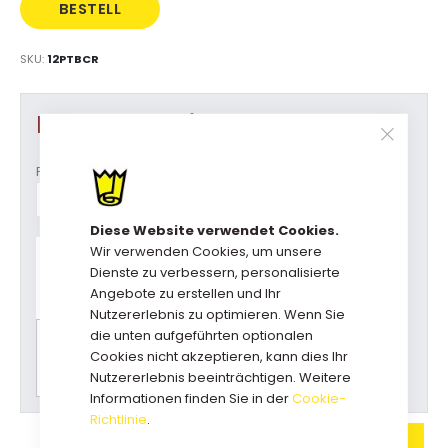
BESTELL
DIREKT
SKU
12PTBCR
Produkt Optionen
Formaat (b x d x h)
Diese Website verwendet Cookies.
Haben Sie Fragen zu diesem
Wir verwenden Cookies, um unsere
Produkt?
Dienste zu verbessern, personalisierte
Rufen Sie uns an: +31(0)73-5229800
Angebote zu erstellen und Ihr
kundendienst@geschenkboxdirekt.de
Nutzererlebnis zu optimieren. Wenn Sie
die unten aufgeführten optionalen
Bitte wählen Sie zuerst alle Optionen für einen
Cookies nicht akzeptieren, kann dies Ihr
Preisvorschlag.
Nutzererlebnis beeinträchtigen. Weitere
Informationen finden Sie in der
Cookie-
Richtlinie
.
IN DEN WARENKORB