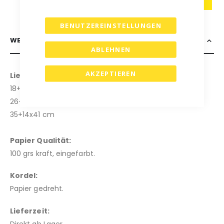
BENUTZEREINSTELLUNGEN
WEITERE INFORMATIONEN
ABLEHNEN
AKZEPTIEREN
Lieerbare Formate: (b x t x h)
18+8x24 cm
26+12x34 cm
35+14x41 cm
Papier Qualität:
100 grs kraft, eingefarbt.
Kordel:
Papier gedreht.
Lieferzeit:
Direkt ab Lager.