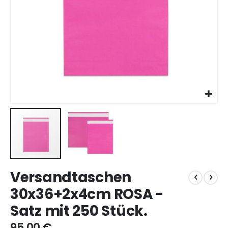
Zum
Versandtaschen
Anfang
der
30x36+2x4cm ROSA -
Bildgalerie
Satz mit 250 Stück.
springen
95,00 €