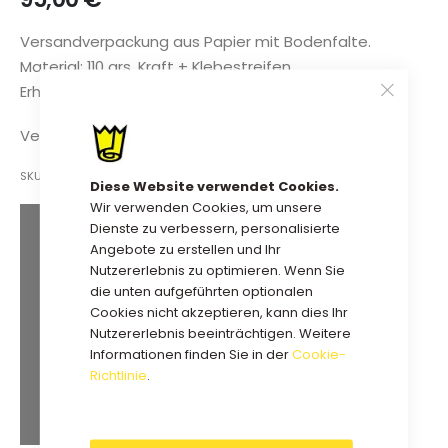
Versandverpackung aus Papier mit Bodenfalte.
Material: 110 grs. Kraft + Klebestreifen.
Erhältlich in verschiedenen Farben und Größen.
Verfügbarkeit:
auf Lager.
SKU
12PAPVZK3036FUCH
Diese Website verwendet Cookies.
Wir verwenden Cookies, um unsere
Dienste zu verbessern, personalisierte
Extra Mengenrabatt
Angebote zu erstellen und Ihr
Nutzererlebnis zu optimieren. Wenn Sie
90,25 €
Kauf 2 für
jeweils und
die unten aufgeführten optionalen
spare
5
%
Cookies nicht akzeptieren, kann dies Ihr
87,40 €
Kauf 5 für
jeweils und
Nutzererlebnis beeinträchtigen. Weitere
Informationen finden Sie in der
Cookie-
spare
8
%
Richtlinie
.
85,50 €
Kauf 10 für
jeweils und
spare
10
%