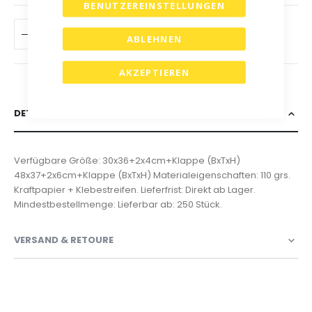
BENUTZEREINSTELLUNGEN
IN DEN WARENKORB
ABLEHNEN
AKZEPTIEREN
DETAILS
Verfügbare Größe: 30x36+2x4cm+Klappe (BxTxH)
48x37+2x6cm+Klappe (BxTxH) Materialeigenschaften: 110 grs.
Kraftpapier + Klebestreifen. Lieferfrist: Direkt ab Lager.
Mindestbestellmenge: Lieferbar ab: 250 Stück.
VERSAND & RETOURE