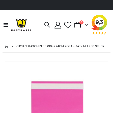
Artikel
0
Navigation
Cart
umschalten
VERSANDTASCHEN 30X36+2X4CM ROSA - SATZ MIT 250 STÜCK.
Zum
Ende
der
Bildgalerie
springen