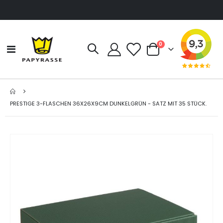
Artikel
0
Navigation
Cart
umschalten
PRESTIGE 3-FLASCHEN 36X26X9CM DUNKELGRÜN - SATZ MIT 35 STÜCK.
Zum
Ende
der
Bildgalerie
springen