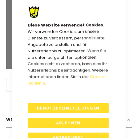
Extra Mengenrabatt
160,55 €
Kauf 2 für
jeweils und
spare
5
%
Diese Website verwendet Cookies.
Wir verwenden Cookies, um unsere
155,48 €
Kauf 5 für
jeweils und
Dienste zu verbessern, personalisierte
spare
8
%
Angebote zu erstellen und Ihr
152,10 €
Nutzererlebnis zu optimieren. Wenn Sie
Kauf 10 für
jeweils und
die unten aufgeführten optionalen
spare
10
%
Cookies nicht akzeptieren, kann dies Ihr
Nutzererlebnis beeinträchtigen. Weitere
Informationen finden Sie in der
Cookie-
Richtlinie
.
IN DEN WARENKORB
BENUTZEREINSTELLUNGEN
WEITERE INFORMATIONEN
ABLEHNEN
AKZEPTIEREN