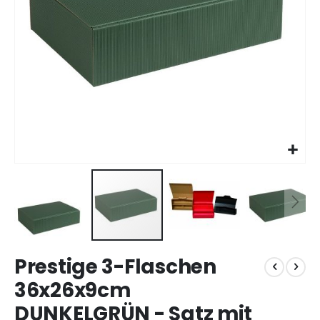
Zum
Prestige 3-Flaschen
Anfang
der
36x26x9cm
Bildgalerie
DUNKELGRÜN - Satz mit
springen