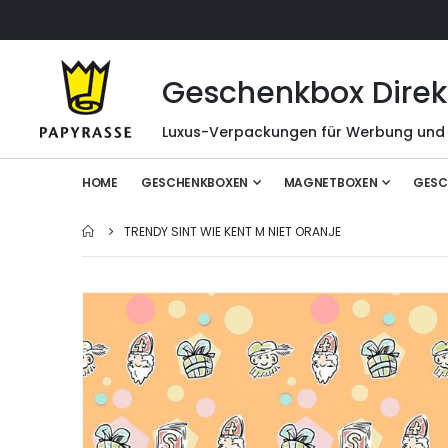
Geschenkbox Direk
Luxus-Verpackungen für Werbung und
HOME
GESCHENKBOXEN
MAGNETBOXEN
GESC
TRENDY SINT WIE KENT M NIET ORANJE
Zum
Ende
der
Bildgalerie
springen