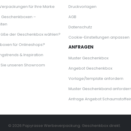
 Verpackungen für Ihre Marke
Druckvorlagen
e Geschenkboxen –
AGB
iten
Datenschutz
röße der Geschenkbox wählen?
Cookie-Einstellungen anpassen
oxen für Onlineshops?
ANFRAGEN
gstrends & Inspiration
Muster Geschenkbox
 Sie unseren Showroom
Angebot Geschenkbox
Vorlage/template anfordern
Muster Geschenkband anforder
Anfrage Angebot Schaumstoffei
© 2026 Papyrasse Werbeverpackung. Geschenkbox direkt.