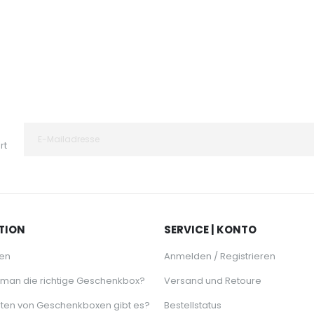
rt
TION
SERVICE | KONTO
en
Anmelden / Registrieren
 man die richtige Geschenkbox?
Versand und Retoure
ten von Geschenkboxen gibt es?
Bestellstatus