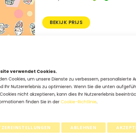
BEKIJK PRIJS
SKU
22-S1-692129/1
Produkt Optionen
site verwendet Cookies.
Breite
den Cookies, um unsere Dienste zu verbessern, personalisierte 
nd Ihr Nutzererlebnis zu optimieren. Wenn Sie die unten aufgefü
Cookies nicht akzeptieren, kann dies Ihr Nutzererlebnis beeinträ
Haben Sie Fragen zu diesem
ormationen finden Sie in der
Cookie-Richtlinie
.
Produkt?
Rufen Sie uns an: +31(0)73-5229800
kundendienst@geschenkboxdirekt.
de
TZEREINSTELLUNGEN
ABLEHNEN
AKZEPT