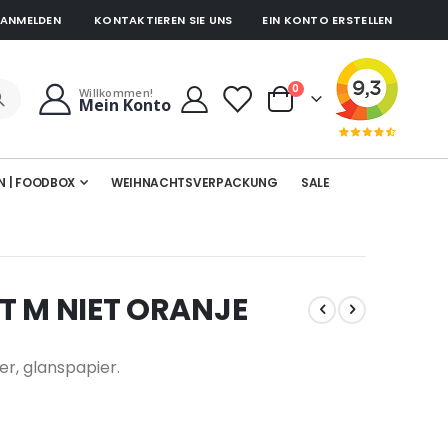
ANMELDEN
KONTAKTIEREN SIE UNS
EIN KONTO ERSTELLEN
Artikel
0
Willkommen!
Mein Konto
Cart
N | FOODBOX
WEIHNACHTSVERPACKUNG
SALE
NT M NIET ORANJE
er, glanspapier.