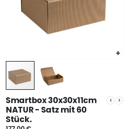
Zum
Smartbox 30x30x11cm
Anfang
der
NATUR - Satz mit 60
Bildgalerie
Stück.
springen
177,00 €