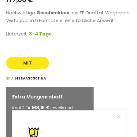
Hochwertige
Geschenkbox
aus FE Qualität Wellpappe.
Verfügbar in 6 Formate in eine farbliche Auswahl.
Lieferzeit:
3-4 Tage.
MIT
AUFDRUCK
SKU
51SBAA303011NA
Extra Mengenrabatt
168,15 €
Kauf 2 für
jeweils und
spare
5
%
162,84 €
Kauf 5 für
jeweils und
spare
8
%