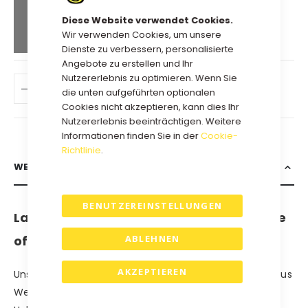
159,30 €
Kauf 10 für
jeweils und
Diese Website verwendet Cookies.
spare
10
%
Wir verwenden Cookies, um unsere
Dienste zu verbessern, personalisierte
Angebote zu erstellen und Ihr
Nutzererlebnis zu optimieren. Wenn Sie
IN DEN WARENKORB
die unten aufgeführten optionalen
Cookies nicht akzeptieren, kann dies Ihr
Nutzererlebnis beeinträchtigen. Weitere
Informationen finden Sie in der
Cookie-
Richtlinie
.
WEITERE INFORMATIONEN
BENUTZEREINSTELLUNGEN
Langlebig und stilvoll: Umweltfreundliche
ABLEHNEN
offene Geschenkboxen aus Wellpappe.
AKZEPTIEREN
Unsere umweltfreundlichen offenen Geschenkboxen aus
Wellpappe bieten die perfekte Kombination aus