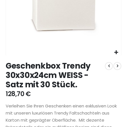
Zum
Geschenkbox Trendy
Anfang
der
30x30x24cm WEISS -
Bildgalerie
Satz mit 30 Stück.
springen
128,70 €
Verleihen Sie Ihren Geschenken einen exklusiven Look
mit unseren luxuriösen Trendy Faltschachteln aus
Karton mit geprägter Oberfläche. Mit dezente