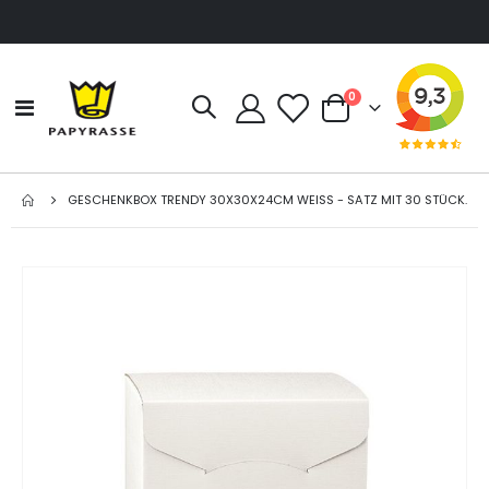
Artikel
0
Navigation
Cart
umschalten
GESCHENKBOX TRENDY 30X30X24CM WEISS - SATZ MIT 30 STÜCK.
Zum
Ende
der
Bildgalerie
springen