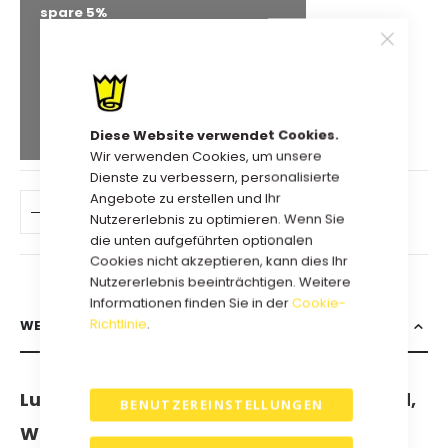
spare
5
%
118,40 €
Kauf 5 für
jeweils und
spare
8
%
115,83 €
Kauf 10 für
jeweils und
spare
10
%
Diese Website verwendet Cookies.
Wir verwenden Cookies, um unsere
Dienste zu verbessern, personalisierte
Angebote zu erstellen und Ihr
IN DEN WARENKORB
Nutzererlebnis zu optimieren. Wenn Sie
die unten aufgeführten optionalen
Cookies nicht akzeptieren, kann dies Ihr
Nutzererlebnis beeinträchtigen. Weitere
Informationen finden Sie in der
Cookie-
Richtlinie
.
WEITERE INFORMATIONEN
Luxuriöse, trendige Geschenkbox in Gold,
BENUTZEREINSTELLUNGEN
Weiß oder Schwarz mit Beschichtung.