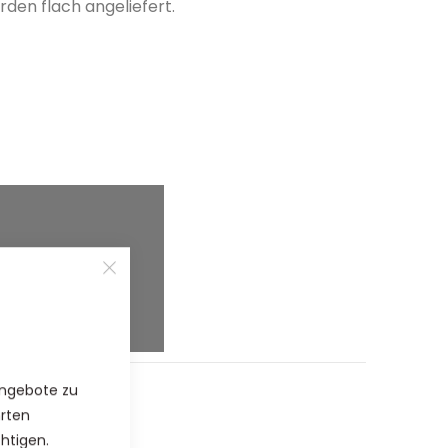
rden flach angeliefert.
%
Angebote zu
hrten
chtigen.