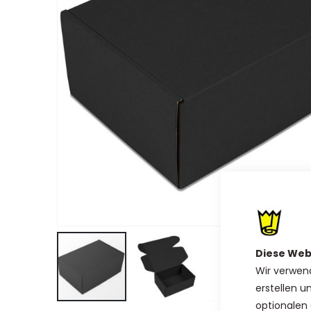
Diese Web
Wir verwen
erstellen u
optionalen 
Zum