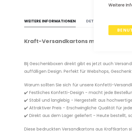
Weitere Inf
Anfang
der
Bildgalerie
WEITERE INFORMATIONEN
DETAILS
VERSAND
springen
BENU
Kraft-Versandkartons mit Konfetti-Desig
BIj Geschenkboxen direkt gibt es jetzt auch Versan
auffälligen Design. Perfekt für Webshops, Gesch
Warum sollten Sie sich für unsere Konfetti-Versan
✔️ Festliches Konfetti-Design - macht jede Bestel
✔️ Stabil und langlebig - Hergestellt aus hochwerti
✔️ Attraktiver Preis - Erschwingliche Qualität für j
✔️ Direkt aus dem Lager geliefert - Heute bestellt, s
Diese bedruckten Versandkartons aus Kraftkarton sind