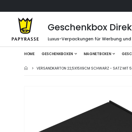
Geschenkbox Direk
Luxus-Verpackungen für Werbung und
HOME
GESCHENKBOXEN
MAGNETBOXEN
GESC
VERSANDKARTON 22,5X15X9CM SCHWARZ - SATZ MIT 5
Zum
Ende
der
Bildgalerie
springen