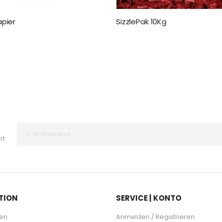
pier
SizzlePak 10Kg
64,95 €
rt
TION
SERVICE | KONTO
en
Anmelden / Registrieren