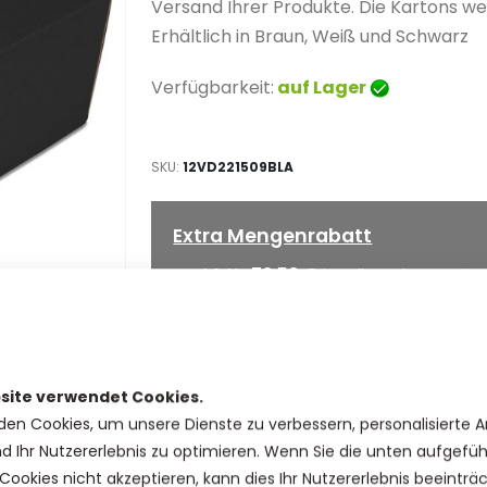
Versand Ihrer Produkte. Die Kartons we
Erhältlich in Braun, Weiß und Schwarz
Verfügbarkeit:
auf Lager
SKU
12VD221509BLA
Extra Mengenrabatt
73,58 €
Kauf 2 für
jeweils und
spare
5
%
71,25 €
Kauf 5 für
jeweils und
spare
8
%
69,71 €
Kauf 10 für
jeweils und
spare
10
site verwendet Cookies.
den Cookies, um unsere Dienste zu verbessern, personalisierte 
IN DEN WARENKORB
nd Ihr Nutzererlebnis zu optimieren. Wenn Sie die unten aufgefü
Cookies nicht akzeptieren, kann dies Ihr Nutzererlebnis beeinträ