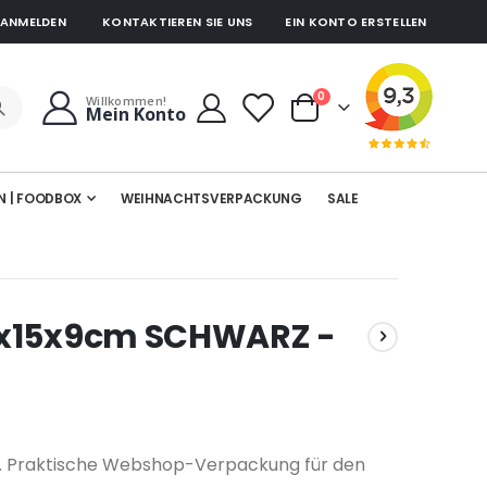
ANMELDEN
KONTAKTIEREN SIE UNS
EIN KONTO ERSTELLEN
Artikel
0
Willkommen!
Mein Konto
Cart
N | FOODBOX
WEIHNACHTSVERPACKUNG
SALE
5x15x9cm SCHWARZ -
n. Praktische Webshop-Verpackung für den